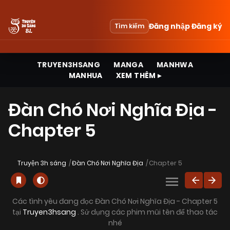
Đăng nhập
Đăng ký
Tìm kiếm
TRUYEN3HSANG
MANGA
MANHWA
MANHUA
XEM THÊM ▸
Đàn Chó Nơi Nghĩa Địa -
Chapter 5
Truyện 3h sáng
Đàn Chó Nơi Nghĩa Địa
Chapter 5
Các tình yêu đang đọc Đàn Chó Nơi Nghĩa Địa - Chapter 5
tại
Truyen3hsang
. Sử dụng các phim mũi tên để thao tác
nhé