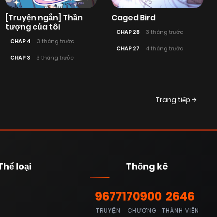
[Truyện ngắn] Thần
Caged Bird
tượng của tôi
CHAP 28
3 tháng trước
CHAP 4
3 tháng trước
CHAP 27
4 tháng trước
CHAP 3
3 tháng trước
Trang tiếp
Thể loại
Thống kê
9677
170900
2646
TRUYỆN
CHƯƠNG
THÀNH VIÊN