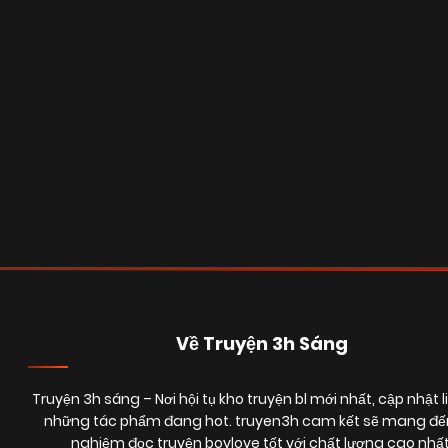
Posts
navigation
Về Truyện 3h Sáng
Truyện 3h sáng
– Nơi hội tụ kho truyện bl mới nhất, cập nhật l
những tác phẩm đang hot. truyen3h cam kết sẽ mang đến
nghiệm đọc truyện boylove tốt với chất lượng cao nhất