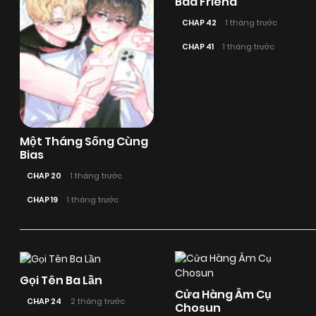
Bad Friend
CHAP 42
1 tháng trước
CHAP 41
1 tháng trước
Một Tháng Sống Cùng
Bias
CHAP 20
1 tháng trước
CHAP 19
1 tháng trước
Gọi Tên Ba Lần
Cửa Hàng Âm Cụ
CHAP 24
2 tháng trước
Chosun