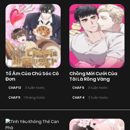
Tổ Ấm Của Chú Sóc Cô
Chồng Mới Cưới Của
Đơn
Tôi Là Rồng Vàng
CHAP 12
3 tuần trước
CHAP 5
3 tuần trước
CHAP 11
1 tháng trước
CHAP 4
3 tuần trước