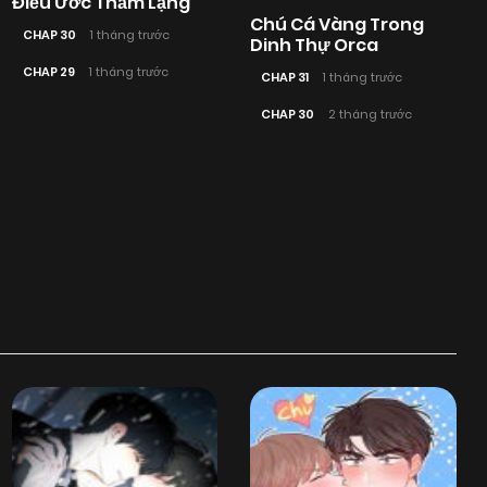
Điều Ước Thầm Lặng
Chú Cá Vàng Trong
CHAP 30
1 tháng trước
Dinh Thự Orca
CHAP 29
1 tháng trước
CHAP 31
1 tháng trước
CHAP 30
2 tháng trước