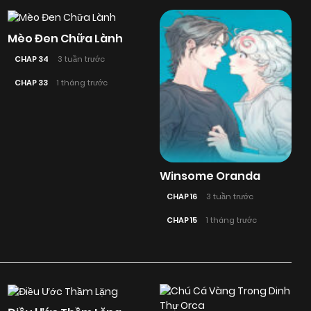
Mèo Đen Chữa Lành
CHAP 34
3 tuần trước
CHAP 33
1 tháng trước
Winsome Oranda
CHAP 16
3 tuần trước
CHAP 15
1 tháng trước