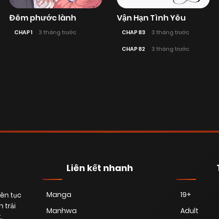
Đêm phước lành
Vận Hạn Tình Yêu
CHAP 1
3 tháng trước
CHAP 83
3 tháng trước
CHAP 82
3 tháng trước
Liên kết nhanh
Manga
19+
iên tục
 trải
Manhwa
Adult
.