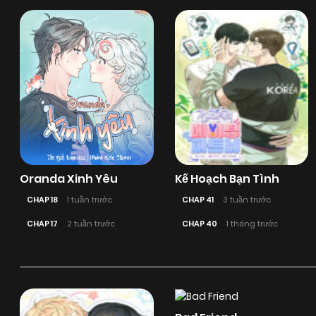
Oranda Xinh Yêu
Kế Hoạch Bạn Tình
CHAP 18
1 tuần trước
CHAP 41
3 tuần trước
CHAP 17
2 tuần trước
CHAP 40
1 tháng trước