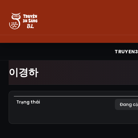
TRUYEN
이경하
Trạng thái
Đang cậ