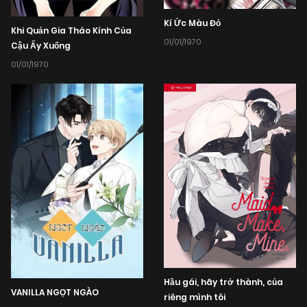
Kí Ức Màu Đỏ
Khi Quản Gia Tháo Kính Của
01/01/1970
Cậu Ấy Xuống
01/01/1970
Hầu gái, hãy trở thành, của
VANILLA NGỌT NGÀO
riêng mình tôi