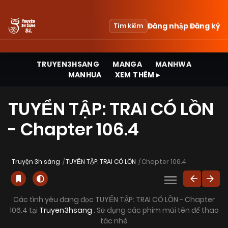
Đăng nhập
Đăng ký
Tìm kiếm
TRUYEN3HSANG
MANGA
MANHWA
MANHUA
XEM THÊM ▸
TUYỂN TẬP: TRAI CÓ LỒN
- Chapter 106.4
Truyện 3h sáng
TUYỂN TẬP: TRAI CÓ LỒN
Chapter 106.4
Các tình yêu đang đọc TUYỂN TẬP: TRAI CÓ LỒN - Chapter
106.4 tại
Truyen3hsang
. Sử dụng các phim mũi tên để thao
tác nhé