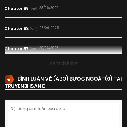
28/06/2025
Chapter 59
(VIP)
28/06/2025
Chapter 58
(VIP)
28/06/2025
Chapter 57
(VIP)
Xem thêm
28/06/2025
Chapter 56
(VIP)
BÌNH LUẬN VỀ (ABO) BƯỚC NGOẶT(
0
) TẠI
TRUYEN3HSANG
28/06/2025
Chapter 55
(VIP)
28/06/2025
Chapter 54
(VIP)