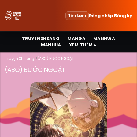
Đăng nhập
Đăng ký
Tìm kiếm
TRUYEN3HSANG
MANGA
MANHWA
MANHUA
XEM THÊM ▸
Truyện 3h sáng
(ABO) BƯỚC NGOẶT
(ABO) BƯỚC NGOẶT