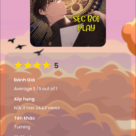
5
Đánh Giá
Average
5
/
5
out of
1
Xếp hạng
N/A, it has 2443 views
Tên khác
Turning