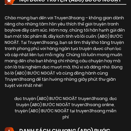
Chào mừng bạn đến với Truyen3hsang – không gian dành
riêng cho những tâm hồn yêu thích thế giới truyện tranh
boylove đầy cảm xúc. Hôm nay, chúng tôi hân hạnh gửi đến
bạn một tác phẩm BL đầy kịch tính và lôi cuốn:
(ABO) BƯỚC
NGOẶT
. Tại Truyen3hsang, bạn sẽ tìm thấy kho tàng truyện
tranh phong phú với hàng ngàn tựa truyện được chọn lọc
và cập nhật liên tục mỗi ngày. Chúng tôi luôn mong muốn
mang đến cho bạn không chỉ những câu chuyện hay mà
còn là trải nghiệm đọc mượt mà, thú vị và đáng nhớ. Đừng
bỏ lỡ (ABO) BƯỚC NGOẶT và cùng đồng hành cùng
Truyen3hsang để tận hưởng những giây phút thư giãn
tuyệt vời nhất nhé!
đọc truyện (ABO) BƯỚC NGOẶT truyen3hsang
,
đọc
truyện (ABO) BƯỚC NGOẶT truyen3hsang online
,
truyện (ABO) BƯỚC NGOẶT tại truyen3hsang miễn
phí
DANH SÁCH CHƯƠNG (ABO) BƯỚC