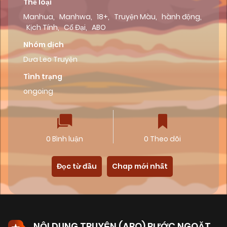
Thể loại
Manhua
,
Manhwa
,
18+
,
Truyện Màu
,
hành động
,
Kịch Tính
,
Cổ Đại
,
ABO
Nhóm dịch
Dưa Leo Truyện
Tình trạng
ongoing
0 Bình luận
0 Theo dõi
Đọc từ đầu
Chap mới nhất
NỘI DUNG TRUYỆN (ABO) BƯỚC NGOẶT