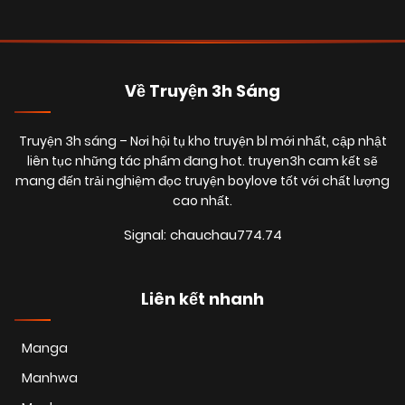
28/06/2025
Chapter 34
(VIP)
28/06/2025
Chapter 33
(VIP)
Về Truyện 3h Sáng
28/06/2025
Chapter 32
Truyện 3h sáng
– Nơi hội tụ kho truyện bl mới nhất, cập nhật
(VIP)
liên tục những tác phẩm đang hot. truyen3h cam kết sẽ
mang đến trải nghiệm đọc truyện boylove tốt với chất lượng
cao nhất.
28/06/2025
Chapter 31
(VIP)
Signal: chauchau774.74
28/06/2025
Chapter 30
(VIP)
Liên kết nhanh
28/06/2025
Chapter 29
(VIP)
Manga
Manhwa
28/06/2025
Chapter 28
(VIP)