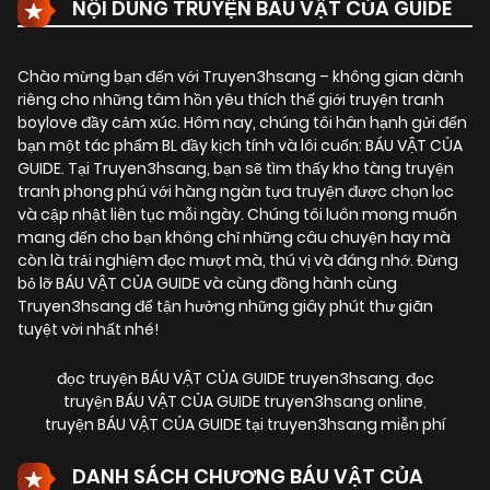
NỘI DUNG TRUYỆN BÁU VẬT CỦA GUIDE
Chào mừng bạn đến với Truyen3hsang – không gian dành
riêng cho những tâm hồn yêu thích thế giới truyện tranh
boylove đầy cảm xúc. Hôm nay, chúng tôi hân hạnh gửi đến
bạn một tác phẩm BL đầy kịch tính và lôi cuốn:
BÁU VẬT CỦA
GUIDE
. Tại Truyen3hsang, bạn sẽ tìm thấy kho tàng truyện
tranh phong phú với hàng ngàn tựa truyện được chọn lọc
và cập nhật liên tục mỗi ngày. Chúng tôi luôn mong muốn
mang đến cho bạn không chỉ những câu chuyện hay mà
còn là trải nghiệm đọc mượt mà, thú vị và đáng nhớ. Đừng
bỏ lỡ BÁU VẬT CỦA GUIDE và cùng đồng hành cùng
Truyen3hsang để tận hưởng những giây phút thư giãn
tuyệt vời nhất nhé!
đọc truyện BÁU VẬT CỦA GUIDE truyen3hsang
,
đọc
truyện BÁU VẬT CỦA GUIDE truyen3hsang online
,
truyện BÁU VẬT CỦA GUIDE tại truyen3hsang miễn phí
DANH SÁCH CHƯƠNG BÁU VẬT CỦA