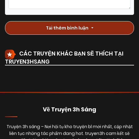
25/06/2025
Chapter 9
(VIP)
Tải thêm bình luận
25/06/2025
Chapter 8
(VIP)
CÁC TRUYỆN KHÁC BẠN SẼ THÍCH TẠI
TRUYEN3HSANG
25/06/2025
Chapter 7
(VIP)
25/06/2025
Chapter 6
(VIP)
25/06/2025
Về Truyện 3h Sáng
Chapter 5
(VIP)
Truyện 3h sáng
– Nơi hội tụ kho truyện bl mới nhất, cập nhật
25/06/2025
Chapter 4
(VIP)
liên tục những tác phẩm đang hot. truyen3h cam kết sẽ