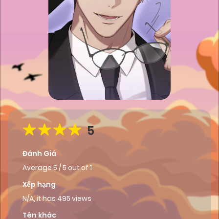
5
Đánh Giá
Average
5
/
5
out of
1
Xếp hạng
N/A, it has 495 views
Tên khác