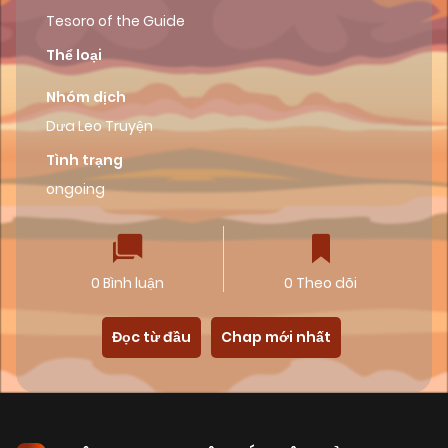
Tesoro of the Guide
Thể loại
Nhóm dịch
Dưa Leo Truyện
Tình trạng
ongoing
0 Bình luận
0 Theo dõi
Đọc từ đầu
Chap mới nhất