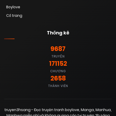
Boylove
Cổ trang
Thống kê
9687
TRUYỆN
171152
CHƯƠNG
2658
THÀNH VIÊN
truyen3hsang - Đọc truyện tranh boylove, Manga, Manhua,
Manhwa miễn phí và không quảng cáo tại truyện 3h sáng