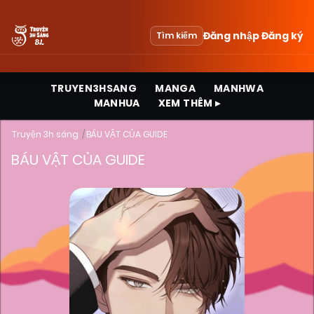
Đăng nhập
Đăng ký
Tìm kiếm
TRUYEN3HSANG
MANGA
MANHWA
MANHUA
XEM THÊM ▸
Truyện 3h sáng
BÁU VẬT CỦA GUIDE
BÁU VẬT CỦA GUIDE