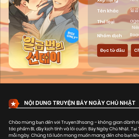
Xếp hạng
일곱 
Tên khác
age
Thể loại
Niê
Roa
Nhóm dịch
Đọc từ đầu
C
NỘI DUNG TRUYỆN BẢY NGÀY CHỦ NHẬT
Chào mừng bạn đến với Truyen3hsang – không gian dành riê
tác phẩm BL đầy kịch tính và lôi cuốn:
Bảy Ngày Chủ Nhật
. Tạ
mỗi ngày. Chúng tôi luôn mong muốn mang đến cho bạn khôn