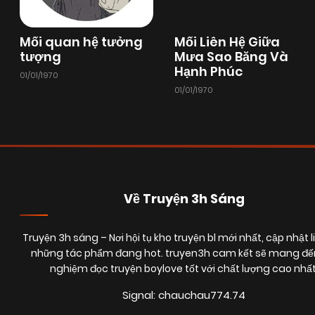
Mối quan hệ tưởng
Mối Liên Hệ Giữa
tượng
Mưa Sao Băng Và
Hạnh Phúc
01/01/1970
01/01/1970
Về Truyện 3h Sáng
Truyện 3h sáng
– Nơi hội tụ kho truyện bl mới nhất, cập nhật l
những tác phẩm đang hot. truyen3h cam kết sẽ mang đến
nghiệm đọc truyện boylove tốt với chất lượng cao nhất
Signal: chauchau774.74