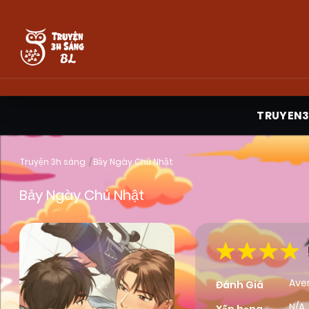
TRUYEN
Truyện 3h sáng
Bảy Ngày Chủ Nhật
Bảy Ngày Chủ Nhật
Ave
Đánh Giá
N/A,