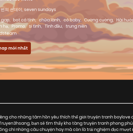
번의 선데이, seven sundays
 gap
,
bot cá tính
,
chữa lành
,
có baby
,
Cường cường
,
Hài hướ
n hạ
,
Promo
,
si tình
,
Tình đầu
,
trung niên
dsteam
hap mới nhất
ng cho những tâm hồn yêu thích thế giới truyện tranh boylove 
i Truyen3hsang, bạn sẽ tìm thấy kho tàng truyện tranh phong phú
g chỉ những câu chuyện hay mà còn là trải nghiệm đọc mượt mà