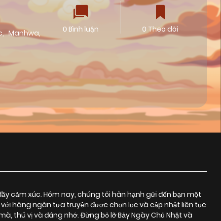
0 Bình luận
0 Theo dõi
c
,
Manhwa
,
đầy cảm xúc. Hôm nay, chúng tôi hân hạnh gửi đến bạn một
 với hàng ngàn tựa truyện được chọn lọc và cập nhật liên tục
, thú vị và đáng nhớ. Đừng bỏ lỡ Bảy Ngày Chủ Nhật và