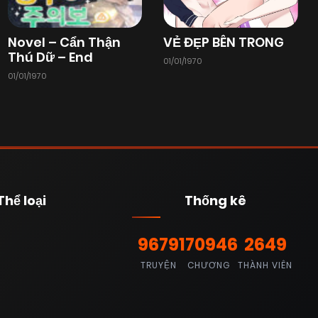
Novel – Cẩn Thận
VẺ ĐẸP BÊN TRONG
Thú Dữ – End
01/01/1970
01/01/1970
Thể loại
Thống kê
9679
170946
2649
TRUYỆN
CHƯƠNG
THÀNH VIÊN