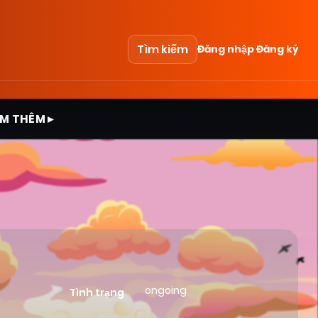
Tìm kiếm
Đăng nhập
Đăng ký
M THÊM ▸
ongoing
Tình trạng