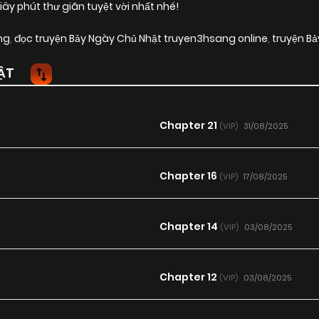
 phút thư giãn tuyệt vời nhất nhé!
ng
,
đọc truyện Bảy Ngày Chủ Nhật truyen3hsang online
,
truyện Bả
ẬT
Chapter 21
31/08/2025
(VIP)
Chapter 16
17/08/2025
(VIP)
Chapter 14
03/08/2025
(VIP)
Chapter 12
03/08/2025
(VIP)