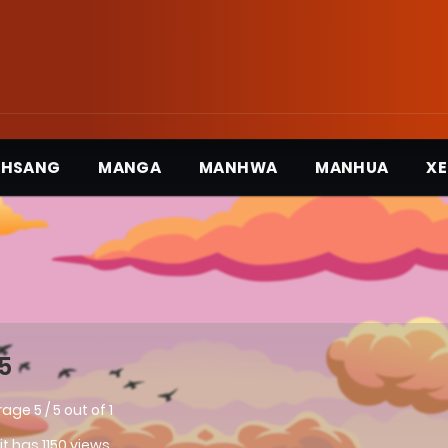
3HSANG
MANGA
MANHWA
MANHUA
XE
5
rage
5
/
5
out of
1
 it has 1150 views