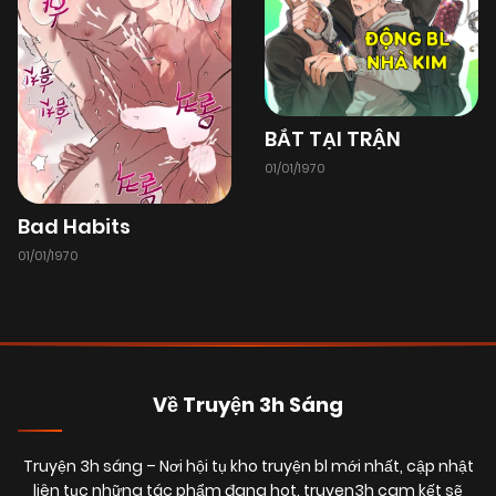
Chapter 85
(VIP)
18/06/2025
Chapter 84
(VIP)
BẮT TẠI TRẬN
18/06/2025
Chapter 83
(VIP)
01/01/1970
Bad Habits
18/06/2025
Chapter 82
(VIP)
01/01/1970
18/06/2025
Chapter 81
(VIP)
18/06/2025
Chapter 80
(VIP)
Về Truyện 3h Sáng
Truyện 3h sáng
– Nơi hội tụ kho truyện bl mới nhất, cập nhật
18/06/2025
Chapter 79
(VIP)
liên tục những tác phẩm đang hot. truyen3h cam kết sẽ