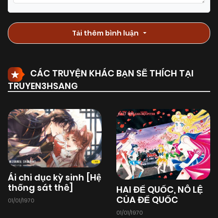
09/08/2025
Chapter 97
(VIP)
Tải thêm bình luận
03/08/2025
Chapter 96
(VIP)
CÁC TRUYỆN KHÁC BẠN SẼ THÍCH TẠI
TRUYEN3HSANG
03/08/2025
Chapter 95
(VIP)
03/08/2025
Chapter 94
(VIP)
03/08/2025
Chapter 93
(VIP)
Ái chi dục kỳ sinh [Hệ
thống sát thê]
HAI ĐẾ QUỐC, NÔ LỆ
03/08/2025
Chapter 92
(VIP)
CỦA ĐẾ QUỐC
01/01/1970
01/01/1970