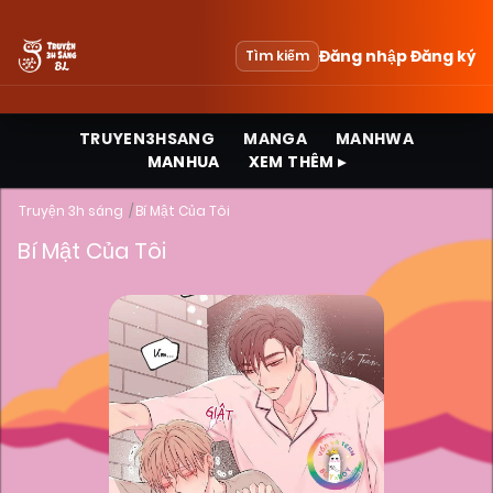
Đăng nhập
Đăng ký
Tìm kiếm
TRUYEN3HSANG
MANGA
MANHWA
MANHUA
XEM THÊM ▸
Truyện 3h sáng
Bí Mật Của Tôi
Bí Mật Của Tôi