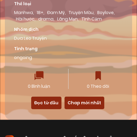
Thể loại
Manhwa
,
18+
,
Đam Mỹ
,
Truyện Màu
,
Boylove
,
Hài hước
,
drama
,
Lãng Mạn
,
Tình Cảm
Nhóm dịch
Dưa Leo Truyện
Tình trạng
ongoing
0 Bình luận
0 Theo dõi
Đọc từ đầu
Chap mới nhất