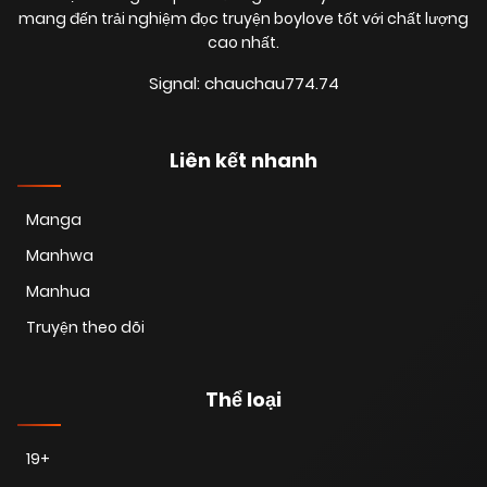
mang đến trải nghiệm đọc truyện boylove tốt với chất lượng
cao nhất.
18/06/2025
Chapter 78
(VIP)
Signal: chauchau774.74
18/06/2025
Chapter 77
(VIP)
Liên kết nhanh
18/06/2025
Chapter 76
(VIP)
Manga
Manhwa
18/06/2025
Chapter 75
(VIP)
Manhua
Truyện theo dõi
18/06/2025
Chapter 74
(VIP)
Thể loại
18/06/2025
Chapter 73
(VIP)
19+