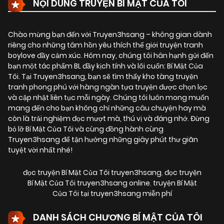
NỘI DUNG TRUYỆN BÍ MẬT CỦA TÔI
Chào mừng bạn đến với Truyen3hsang – không gian dành
riêng cho những tâm hồn yêu thích thế giới truyện tranh
boylove đầy cảm xúc. Hôm nay, chúng tôi hân hạnh gửi đến
bạn một tác phẩm BL đầy kịch tính và lôi cuốn:
Bí Mật Của
Tôi
. Tại Truyen3hsang, bạn sẽ tìm thấy kho tàng truyện
tranh phong phú với hàng ngàn tựa truyện được chọn lọc
và cập nhật liên tục mỗi ngày. Chúng tôi luôn mong muốn
mang đến cho bạn không chỉ những câu chuyện hay mà
còn là trải nghiệm đọc mượt mà, thú vị và đáng nhớ. Đừng
bỏ lỡ Bí Mật Của Tôi và cùng đồng hành cùng
Truyen3hsang để tận hưởng những giây phút thư giãn
tuyệt vời nhất nhé!
đọc truyện Bí Mật Của Tôi truyen3hsang
,
đọc truyện
Bí Mật Của Tôi truyen3hsang online
,
truyện Bí Mật
Của Tôi tại truyen3hsang miễn phí
DANH SÁCH CHƯƠNG BÍ MẬT CỦA TÔI