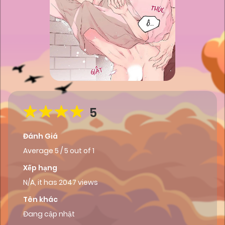
5
Đánh Giá
Average
5
/
5
out of
1
Xếp hạng
N/A, it has 2047 views
Tên khác
Đang cập nhật