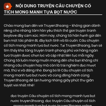
NỘI DUNG TRUYỆN CÂU CHUYỆN CỔ
TÍCH MONG MANH TỰA BỌT NƯỚC
Chào mừng bạn đến với Truyen3hsang – không gian dành
riêng cho những tâm hồn yêu thích thế giới truyện tranh
boylove đầy cảm xúc. Hôm nay, chúng tôi hân hạnh gửi đến
bạn một tác phẩm BL đầy kịch tính và lôi cuốn:
Câu chuyện
cổ tích mong manh tựa bọt nước
. Tại Truyen3hsang, bạn sẽ
tìm thấy kho tàng truyện tranh phong phú với hàng ngàn
tựa truyện được chọn lọc và cập nhật liên tục mỗi ngày.
Chúng tôi luôn mong muốn mang đến cho bạn không chỉ
những câu chuyện hay mà còn là trải nghiệm đọc mượt
mà, thú vị và đáng nhớ. Đừng bỏ lỡ Câu chuyện cổ tích
mong manh tựa bọt nước và cùng đồng hành cùng
Truyen3hsang để tận hưởng những giây phút thư giãn
tuyệt vời nhất nhé!
đọc truyện Câu chuyện cổ tích mong manh tựa bọt
nước truyen3hsang
,
đọc truyện Câu chuyện cổ tích
mong manh tựa bọt nước truyen3hsang online
,