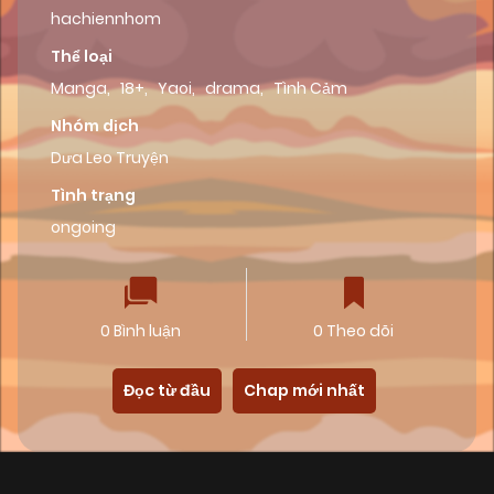
hachiennhom
Thể loại
Manga
,
18+
,
Yaoi
,
drama
,
Tình Cảm
Nhóm dịch
Dưa Leo Truyện
Tình trạng
ongoing
0 Bình luận
0 Theo dõi
Đọc từ đầu
Chap mới nhất