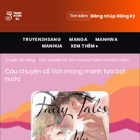
Đăng nhập
Đăng ký
Tìm kiếm
TRUYEN3HSANG
MANGA
MANHWA
MANHUA
XEM THÊM ▸
Truyện 3h sáng
Câu chuyện cổ tích mong manh tựa bọt nước
Câu chuyện cổ tích mong manh tựa bọt
nước