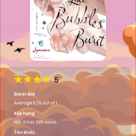
5
Đánh Giá
Average
5
/
5
out of
1
Xếp hạng
N/A, it has 329 views
Tên khác