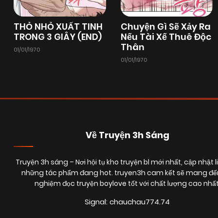
Chapter 6
18/06/2025
(VIP)
THỎ NHỎ XUẤT TINH
Chuyện Gì Sẽ Xảy Ra
TRONG 3 GIÂY (END)
Nếu Tài Xế Thuê Độc
Thân
01/01/1970
Chapter 4
18/06/2025
(VIP)
01/01/1970
Chapter 2
18/06/2025
(VIP)
Về Truyện 3h Sáng
Truyện 3h sáng
– Nơi hội tụ kho truyện bl mới nhất, cập nhật l
những tác phẩm đang hot. truyen3h cam kết sẽ mang đến
nghiệm đọc truyện boylove tốt với chất lượng cao nhất
Signal: chauchau774.74