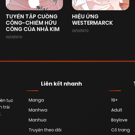
Chapter 5
18/06/2025
(VIP)
TUYỂN TẬP CUỒNG
HIỆU ỨNG
CÔNG-CHIẾM HỮU
WESTERMARCK
CÔNG CỦA NHÀ KIM
01/01/1970
Chapter 3
18/06/2025
(VIP)
01/01/1970
Chapter 1
18/06/2025
(VIP)
Liên kết nhanh
Manga
19+
iên tục
 trải
Manhwa
Adult
.
Manhua
Boylove
Truyện theo dõi
Cổ trang