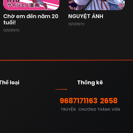
Chờ em đến năm 20
NGUYỆT ẢNH
tuổi!
01/01/1970
01/01/1970
Thể loại
Thống kê
9687
171163
2658
TRUYỆN
CHƯƠNG
THÀNH VIÊN