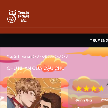
TRUYEN
Truyện 3h sáng
CHỦ NHÂN CỦA CẬU CHỦ
CHỦ NHÂN CỦA CẬU CHỦ
Ave
Đánh Giá