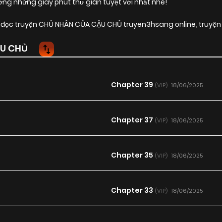
 những giây phút thư giãn tuyệt vời nhất nhé!
,
đọc truyện CHỦ NHÂN CỦA CẬU CHỦ truyen3hsang online
,
truyện
U CHỦ
Chapter 39
18/06/2025
(VIP)
Chapter 37
18/06/2025
(VIP)
Chapter 35
18/06/2025
(VIP)
Chapter 33
18/06/2025
(VIP)