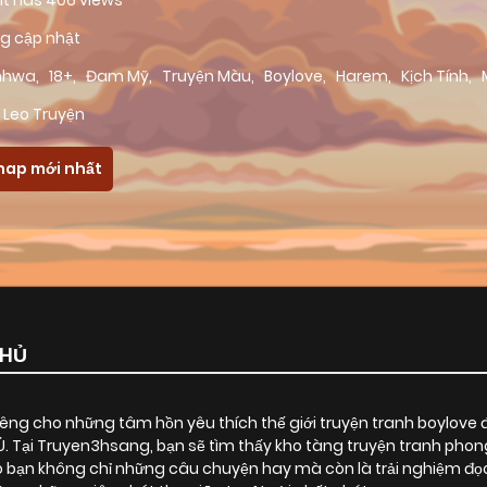
 it has 406 views
g cập nhật
nhwa
,
18+
,
Đam Mỹ
,
Truyện Màu
,
Boylove
,
Harem
,
Kịch Tính
,
 Leo Truyện
hap mới nhất
CHỦ
ng cho những tâm hồn yêu thích thế giới truyện tranh boylove 
Ủ
. Tại Truyen3hsang, bạn sẽ tìm thấy kho tàng truyện tranh pho
 bạn không chỉ những câu chuyện hay mà còn là trải nghiệm đọ