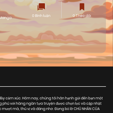
0 Bình luận
0 Theo dõi
Manga
đầy cảm xúc. Hôm nay, chúng tôi hân hạnh gửi đến bạn một
ng phú với hàng ngàn tựa truyện được chọn lọc và cập nhật
c mượt mà, thú vị và đáng nhớ. Đừng bỏ lỡ CHỦ NHÂN CỦA