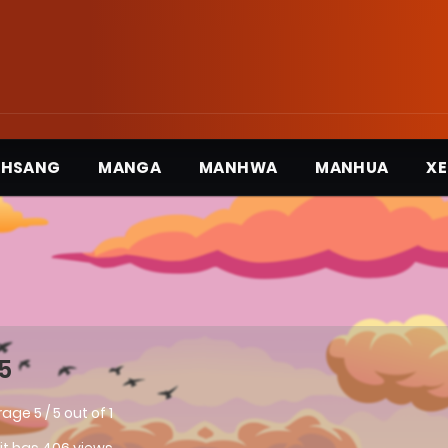
3HSANG
MANGA
MANHWA
MANHUA
XE
5
rage
5
/
5
out of
1