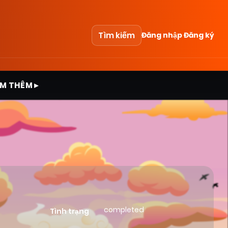
Tìm kiếm
Đăng nhập
Đăng ký
M THÊM ▸
completed
Tình trạng