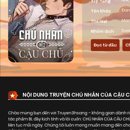
N/A,
Xếp hạng
Đan
Tên khác
Ma
Thể loại
Dưa
Nhóm dịch
Đọc từ đầu
C
NỘI DUNG TRUYỆN CHỦ NHÂN CỦA CẬU 
Chào mừng bạn đến với Truyen3hsang – không gian dành riê
tác phẩm BL đầy kịch tính và lôi cuốn:
CHỦ NHÂN CỦA CẬU CH
liên tục mỗi ngày. Chúng tôi luôn mong muốn mang đến cho