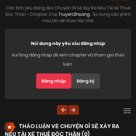
Các tình yêu đang đọc Chuyện Gì Sẽ Xảy Ra Nếu Tài Xế Thuê
Độc Thân - Chapter 3 tại
Truyen3hsang
. Sử dụng các phim
mũi tên để thao tác nhé
Nội dung này yêu cầu đăng nhập
Vui lòng đăng nhập để xem chapter và tham gia thảo
luận.
Đăng nhập
Đăng ký
THẢO LUẬN VỀ CHUYỆN GÌ SẼ XẢY RA
NẾU TÀI XẾ THUÊ ĐỘC THÂN (
0
)