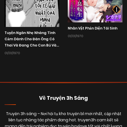
Nhân Vật Phản Diện Tái Sinh
Tuyện Ngăn Nhẹ Nhàng Tình
01/01/1970
Cảm Dành Cho Đàn Ông Có
Thai Và Đang Cho Con Bú Và
Không Co Tập Tiếp Theo
01/01/1970
Về Truyện 3h Sáng
Truyện 3h sáng
– Nơi hội tụ kho truyện bl mới nhất, cập nhật
liên tục những tác phẩm đang hot. truyen3h cam kết sẽ
mang đến trải nghiệm đọc truyện boylove tốt với chất lượng