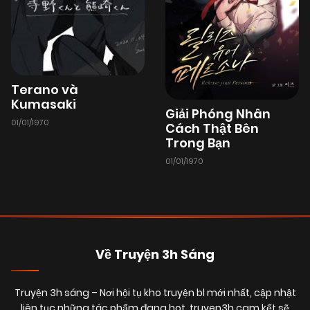
Terano và
Kumasaki
Giải Phóng Nhân
01/01/1970
Cách Thật Bên
Trong Bạn
01/01/1970
Về Truyện 3h Sáng
Truyện 3h sáng
– Nơi hội tụ kho truyện bl mới nhất, cập nhật
liên tục những tác phẩm đang hot. truyen3h cam kết sẽ