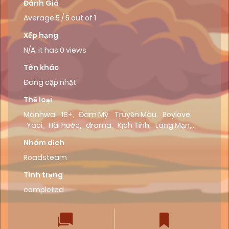
Đánh Giá
Average
5
/
5
out of
1
Xếp hạng
N/A, it has 0 views
Tên khác
Đang cập nhật
Thể loại
Manhwa
,
18+
,
Đam Mỹ
,
Truyện Màu
,
Boylove
,
Yaoi
,
Hài hước
,
drama
,
Kịch Tính
,
Lãng Mạn
,
Tình Cảm
,
Dưa Leo Truyện
,
Roadsteam
Nhóm dịch
Roadsteam
Tình trạng
completed