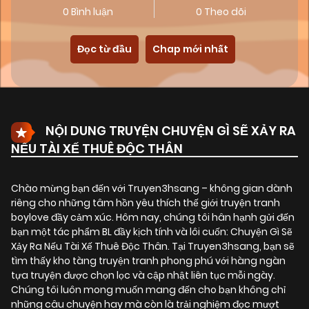
0 Bình luận
0 Theo dõi
Đọc từ đầu
Chap mới nhất
NỘI DUNG TRUYỆN CHUYỆN GÌ SẼ XẢY RA
NẾU TÀI XẾ THUÊ ĐỘC THÂN
Chào mừng bạn đến với Truyen3hsang – không gian dành
riêng cho những tâm hồn yêu thích thế giới truyện tranh
boylove đầy cảm xúc. Hôm nay, chúng tôi hân hạnh gửi đến
bạn một tác phẩm BL đầy kịch tính và lôi cuốn:
Chuyện Gì Sẽ
Xảy Ra Nếu Tài Xế Thuê Độc Thân
. Tại Truyen3hsang, bạn sẽ
tìm thấy kho tàng truyện tranh phong phú với hàng ngàn
tựa truyện được chọn lọc và cập nhật liên tục mỗi ngày.
Chúng tôi luôn mong muốn mang đến cho bạn không chỉ
những câu chuyện hay mà còn là trải nghiệm đọc mượt