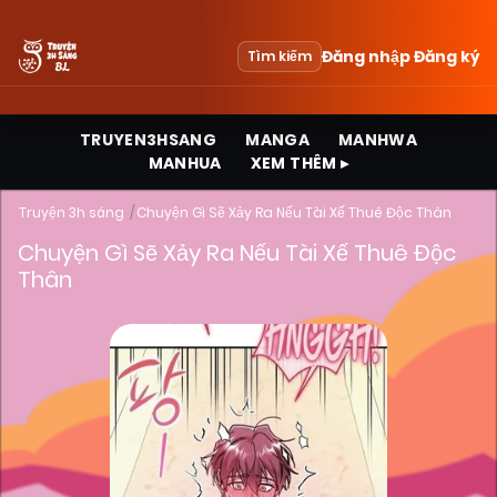
Đăng nhập
Đăng ký
Tìm kiếm
TRUYEN3HSANG
MANGA
MANHWA
MANHUA
XEM THÊM ▸
Truyện 3h sáng
Chuyện Gì Sẽ Xảy Ra Nếu Tài Xế Thuê Độc Thân
Chuyện Gì Sẽ Xảy Ra Nếu Tài Xế Thuê Độc
Thân