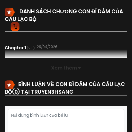
DANH SÁCH CHƯƠNG CON ĐĨ DÂM CỦA
CÂU LẠC BỘ
29/04/2026
Chapter 1
(VIP)
Xem thêm
BÌNH LUẬN VỀ CON ĐĨ DÂM CỦA CÂU LẠC
BỘ(
0
) TẠI TRUYEN3HSANG