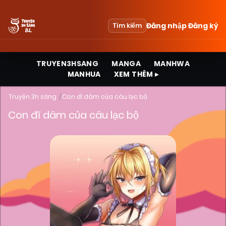
Đăng nhập
Đăng ký
Tìm kiếm
TRUYEN3HSANG
MANGA
MANHWA
MANHUA
XEM THÊM ▸
Truyện 3h sáng
Con đĩ dâm của câu lạc bộ
Con đĩ dâm của câu lạc bộ