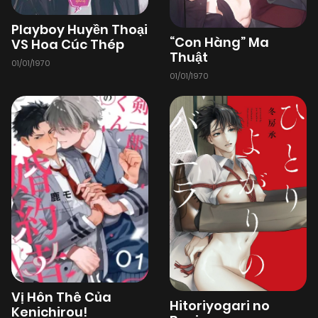
Playboy Huyền Thoại
“Con Hàng” Ma
VS Hoa Cúc Thép
Thuật
01/01/1970
01/01/1970
Vị Hôn Thê Của
Hitoriyogari no
Kenichirou!