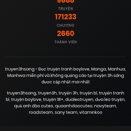
9688
TRUYỆN
171233
CHƯƠNG
2660
THÀNH VIÊN
truyen3hsang - Đọc truyện tranh boylove, Manga, Manhua,
Manhwa miễn phí và không quảng cáo tại truyện 3h sáng
được cập nhật mới nhất
truyen3hsang
,
truyen3h
,
truyện 3h
,
truyện bl
,
truyện tranh
bl
,
truyện boylove
,
truyện 18+
,
dualeotruyen
,
dưa leo truyện
,
quả anh đào cuteo
,
quaanhdaocuteo
,
navyteam
,
roadsteam
,
sany team
,
vitaminkoo