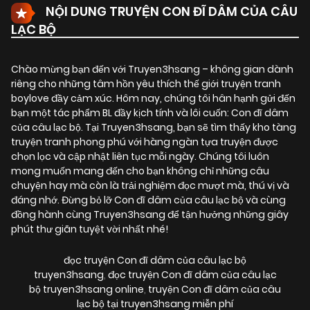
NỘI DUNG TRUYỆN CON ĐĨ DÂM CỦA CÂU
LẠC BỘ
Chào mừng bạn đến với Truyen3hsang – không gian dành
riêng cho những tâm hồn yêu thích thế giới truyện tranh
boylove đầy cảm xúc. Hôm nay, chúng tôi hân hạnh gửi đến
bạn một tác phẩm BL đầy kịch tính và lôi cuốn:
Con đĩ dâm
của câu lạc bộ
. Tại Truyen3hsang, bạn sẽ tìm thấy kho tàng
truyện tranh phong phú với hàng ngàn tựa truyện được
chọn lọc và cập nhật liên tục mỗi ngày. Chúng tôi luôn
mong muốn mang đến cho bạn không chỉ những câu
chuyện hay mà còn là trải nghiệm đọc mượt mà, thú vị và
đáng nhớ. Đừng bỏ lỡ Con đĩ dâm của câu lạc bộ và cùng
đồng hành cùng Truyen3hsang để tận hưởng những giây
phút thư giãn tuyệt vời nhất nhé!
đọc truyện Con đĩ dâm của câu lạc bộ
truyen3hsang
,
đọc truyện Con đĩ dâm của câu lạc
bộ truyen3hsang online
,
truyện Con đĩ dâm của câu
lạc bộ tại truyen3hsang miễn phí