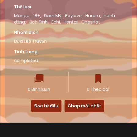
Thể loại
Manga
,
18+
,
Đam Mỹ
,
Boylove
,
Harem
,
hành
động
,
Kịch Tính
,
Echi
,
Hentai
,
Oneshot
Nhóm dịch
Dưa Leo Truyện
Tình trạng
completed
0 Bình luận
0 Theo dõi
Đọc từ đầu
Chap mới nhất