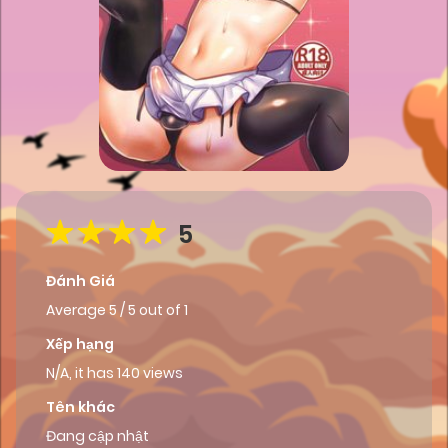
5
Đánh Giá
Average
5
/
5
out of
1
Xếp hạng
N/A, it has 140 views
Tên khác
Đang cập nhật