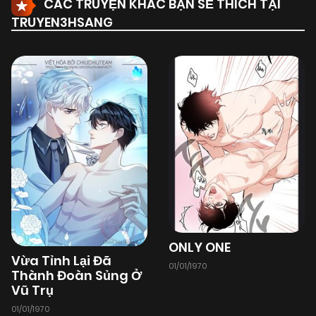
CÁC TRUYỆN KHÁC BẠN SẼ THÍCH TẠI
TRUYEN3HSANG
ONLY ONE
Vừa Tỉnh Lại Đã
01/01/1970
Thành Đoàn Sủng Ở
Vũ Trụ
01/01/1970