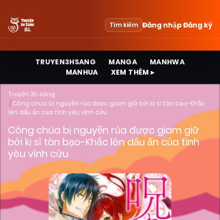
Đăng nhập
Đăng ký
Tìm kiếm
TRUYEN3HSANG
MANGA
MANHWA
MANHUA
XEM THÊM ▸
Truyện 3h sáng
Công chúa bị nguyền rủa được giam giữ bởi kị sĩ tàn bạo-Khắc
lên dấu ấn của tình yêu vĩnh cửu
Công chúa bị nguyền rủa được giam giữ
bởi kị sĩ tàn bạo-Khắc lên dấu ấn của tình
yêu vĩnh cửu