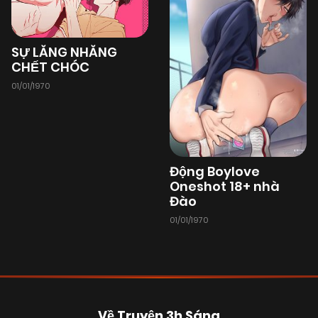
SỰ LĂNG NHĂNG
CHẾT CHÓC
01/01/1970
Động Boylove
Oneshot 18+ nhà
Đào
01/01/1970
Về Truyện 3h Sáng