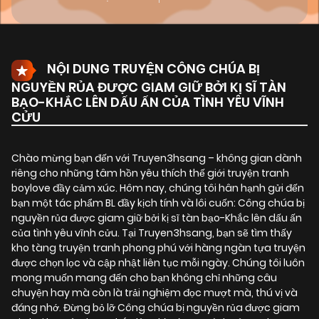
NỘI DUNG TRUYỆN CÔNG CHÚA BỊ
NGUYỀN RỦA ĐƯỢC GIAM GIỮ BỞI KỊ SĨ TÀN
BẠO-KHẮC LÊN DẤU ẤN CỦA TÌNH YÊU VĨNH
CỬU
Chào mừng bạn đến với Truyen3hsang – không gian dành
riêng cho những tâm hồn yêu thích thế giới truyện tranh
boylove đầy cảm xúc. Hôm nay, chúng tôi hân hạnh gửi đến
bạn một tác phẩm BL đầy kịch tính và lôi cuốn:
Công chúa bị
nguyền rủa được giam giữ bởi kị sĩ tàn bạo-Khắc lên dấu ấn
của tình yêu vĩnh cửu
. Tại Truyen3hsang, bạn sẽ tìm thấy
kho tàng truyện tranh phong phú với hàng ngàn tựa truyện
được chọn lọc và cập nhật liên tục mỗi ngày. Chúng tôi luôn
mong muốn mang đến cho bạn không chỉ những câu
chuyện hay mà còn là trải nghiệm đọc mượt mà, thú vị và
đáng nhớ. Đừng bỏ lỡ Công chúa bị nguyền rủa được giam