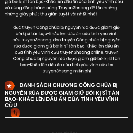
giữ bởi kị sĩ tàn bạo-Khắc lên dấu ấn của tình yêu vĩnh cửu
và cùng đồng hành cùng Truyen3hsang để tận hưởng
những giây phút thư giãn tuyệt vời nhất nhé!
đọc truyện Công chúa bị nguyền rủa được giam giữ
bởi kị sĩ tàn bạo-Khắc lên dấu ấn của tình yêu vĩnh
cửu truyen3hsang
,
đọc truyện Công chúa bị nguyền
rủa được giam giữ bởi kị sĩ tàn bạo-Khắc lên dấu ấn
của tình yêu vĩnh cửu truyen3hsang online
,
truyện
Công chúa bị nguyền rủa được giam giữ bởi kị sĩ tàn
bạo-Khắc lên dấu ấn của tình yêu vĩnh cửu tại
truyen3hsang miễn phí
DANH SÁCH CHƯƠNG CÔNG CHÚA BỊ
NGUYỀN RỦA ĐƯỢC GIAM GIỮ BỞI KỊ SĨ TÀN
BẠO-KHẮC LÊN DẤU ẤN CỦA TÌNH YÊU VĨNH
CỬU