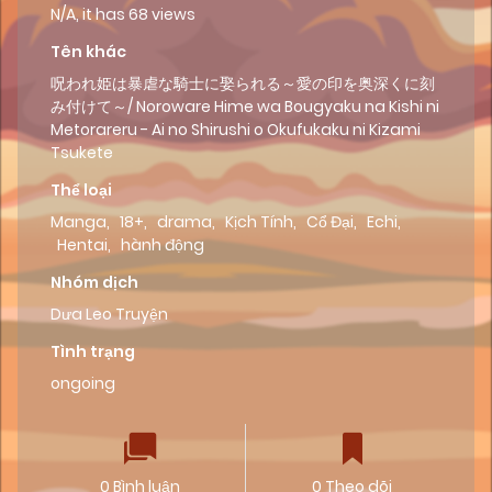
N/A, it has 68 views
Tên khác
呪われ姫は暴虐な騎士に娶られる～愛の印を奥深くに刻
み付けて～/ Noroware Hime wa Bougyaku na Kishi ni
Metorareru - Ai no Shirushi o Okufukaku ni Kizami
Tsukete
Thể loại
Manga
,
18+
,
drama
,
Kịch Tính
,
Cổ Đại
,
Echi
,
Hentai
,
hành động
Nhóm dịch
Dưa Leo Truyện
Tình trạng
ongoing
0 Bình luận
0 Theo dõi