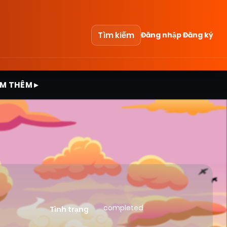
Tìm kiếm
Đăng nhập
Đăng ký
M THÊM ▸
completed
Tình trạng