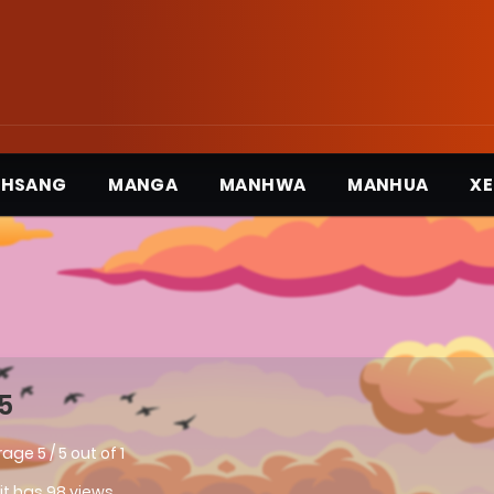
3HSANG
MANGA
MANHWA
MANHUA
XE
5
rage
5
/
5
out of
1
 it has 98 views