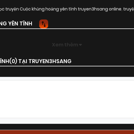
ọc truyện Cuộc khủng hoảng yên tĩnh truyen3hsang online
,
truy
G YÊN TĨNH
Xem thêm
ĨNH(
0
) TẠI TRUYEN3HSANG