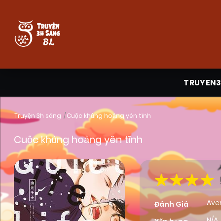
TRUYEN
Truyện 3h sáng
Cuộc khủng hoảng yên tĩnh
Cuộc khủng hoảng yên tĩnh
Ave
Đánh Giá
N/A,