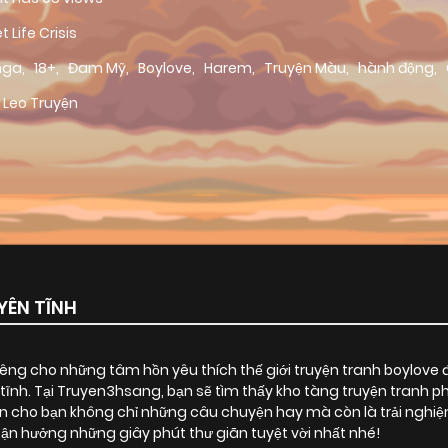
t Life Crisis
nga
,
18+
,
Đam Mỹ
,
Boylove
,
Harem
,
Truyện Màu
,
hành động
,
 Leo Truyện
ÊN TĨNH
ng cho những tâm hồn yêu thích thế giới truyện tranh boylove 
tĩnh
. Tại Truyen3hsang, bạn sẽ tìm thấy kho tàng truyện tranh 
n cho bạn không chỉ những câu chuyện hay mà còn là trải nghiệ
n hưởng những giây phút thư giãn tuyệt vời nhất nhé!