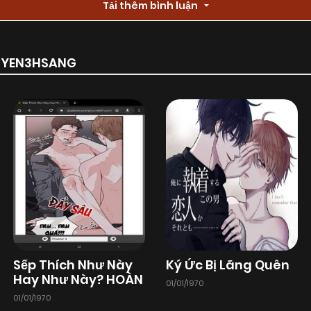
Tải thêm bình luận
RUYEN3HSANG
Sếp Thích Như Này
Ký Ức Bị Lãng Quên
Hay Như Này? HOÀN
01/01/1970
01/01/1970