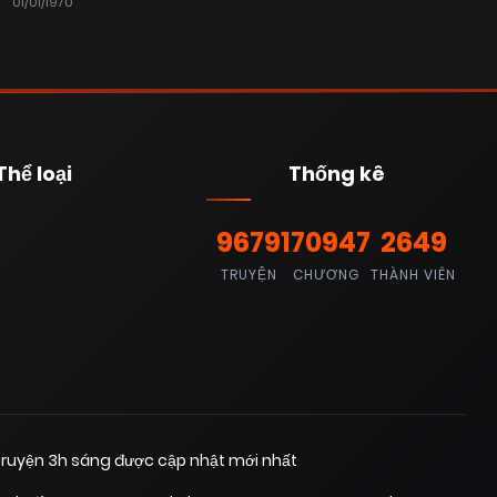
01/01/1970
Thể loại
Thống kê
9679
170947
2649
TRUYỆN
CHƯƠNG
THÀNH VIÊN
ruyện 3h sáng được cập nhật mới nhất