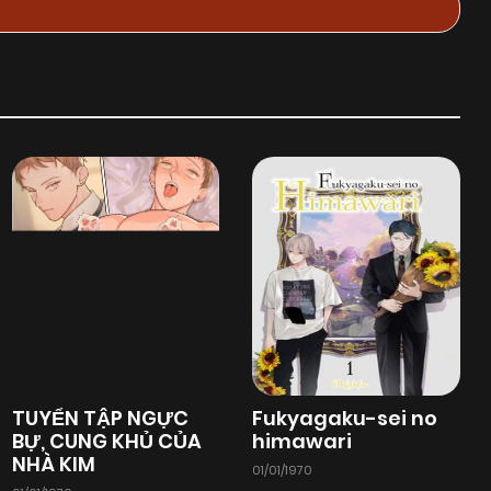
TUYỂN TẬP NGỰC
Fukyagaku-sei no
BỰ, CUNG KHỦ CỦA
himawari
NHÀ KIM
01/01/1970