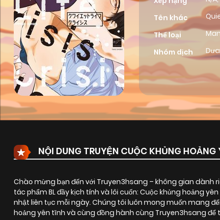
Xếp hạng
Quie
Tên khác
Ma
Thể loại
Dưa
Nhóm dịch
NỘI DUNG TRUYỆN CUỘC KHỦNG HOẢNG Y
Chào mừng bạn đến với Truyen3hsang – không gian dành riê
tác phẩm BL đầy kịch tính và lôi cuốn:
Cuộc khủng hoảng yên 
nhật liên tục mỗi ngày. Chúng tôi luôn mong muốn mang đế
hoảng yên tĩnh và cùng đồng hành cùng Truyen3hsang để tậ