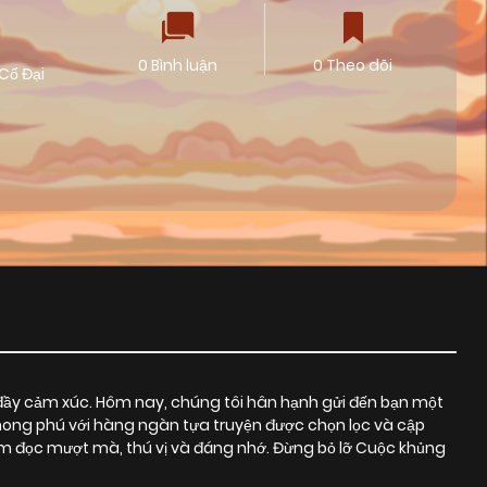
0 Bình luận
0 Theo dõi
Cổ Đại
đầy cảm xúc. Hôm nay, chúng tôi hân hạnh gửi đến bạn một
phong phú với hàng ngàn tựa truyện được chọn lọc và cập
m đọc mượt mà, thú vị và đáng nhớ. Đừng bỏ lỡ Cuộc khủng