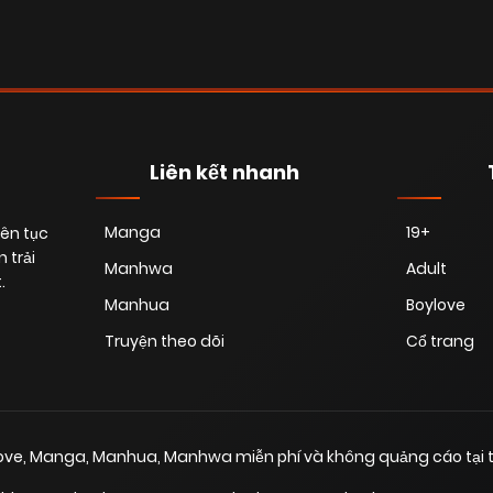
Liên kết nhanh
Manga
19+
iên tục
 trải
Manhwa
Adult
.
Manhua
Boylove
Truyện theo dõi
Cổ trang
love, Manga, Manhua, Manhwa miễn phí và không quảng cáo tại t