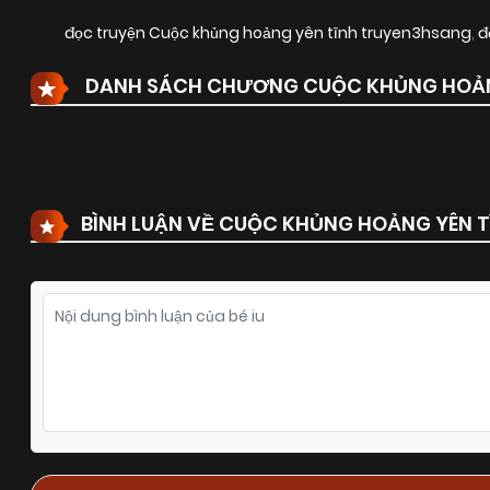
đọc truyện Cuộc khủng hoảng yên tĩnh truyen3hsang
,
đ
DANH SÁCH CHƯƠNG CUỘC KHỦNG HOẢN
BÌNH LUẬN VỀ CUỘC KHỦNG HOẢNG YÊN T