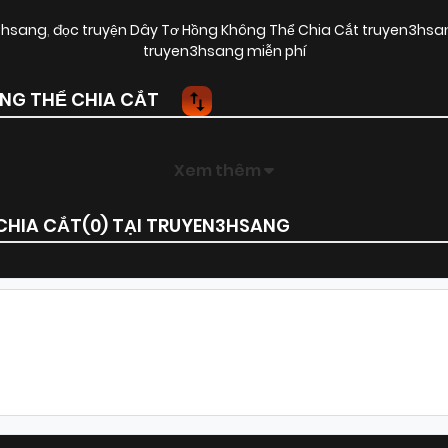
n3hsang
,
đọc truyện Dây Tơ Hồng Không Thể Chia Cắt truyen3hsa
truyen3hsang miễn phí
NG THỂ CHIA CẮT
Xem thêm
CHIA CẮT(
0
) TẠI TRUYEN3HSANG