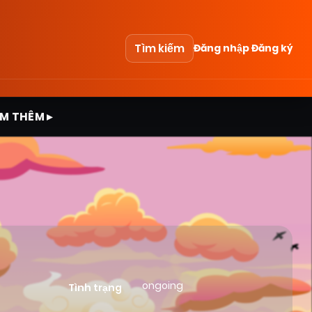
Tìm kiếm
Đăng nhập
Đăng ký
M THÊM ▸
ongoing
Tình trạng