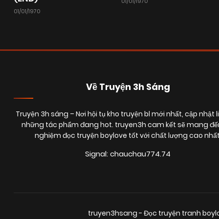
01/01/1970
01/01/1970
Về Truyện 3h Sáng
Truyện 3h sáng
– Nơi hội tụ kho truyện bl mới nhất, cập nhật l
những tác phẩm đang hot. truyen3h cam kết sẽ mang đến
nghiệm đọc truyện boylove tốt với chất lượng cao nhất
Signal: chauchau774.74
truyen3hsang - Đọc truyện tranh boy