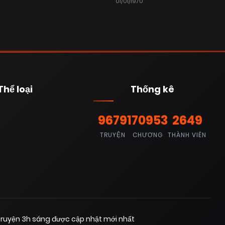
01/01/1970
Thể loại
Thống kê
9679
170953
2649
TRUYỆN
CHƯƠNG
THÀNH VIÊN
ruyện 3h sáng được cập nhật mới nhất