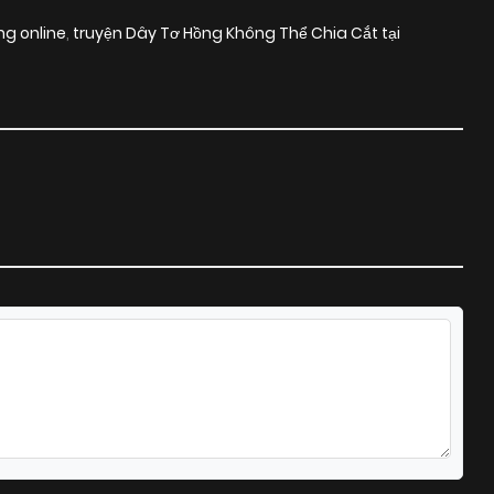
ng online
,
truyện Dây Tơ Hồng Không Thể Chia Cắt tại