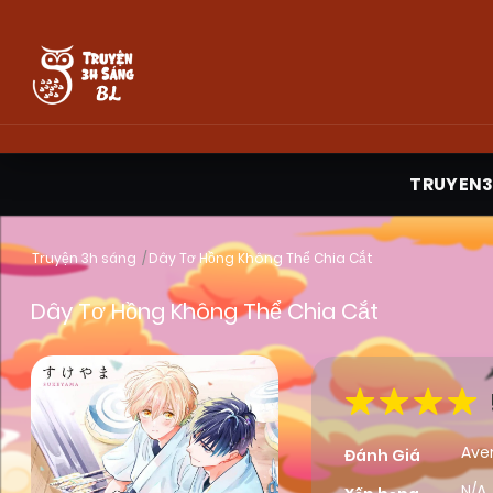
TRUYEN
Truyện 3h sáng
Dây Tơ Hồng Không Thể Chia Cắt
Dây Tơ Hồng Không Thể Chia Cắt
Ave
Đánh Giá
N/A,