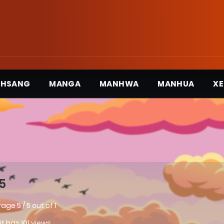
3HSANG
MANGA
MANHWA
MANHUA
XE
5
rage
5
/
5
out of
1
 it has 101 views