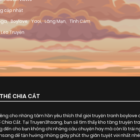
g cập nhật
nga
,
Boylove
,
Yaoi
,
Lãng Mạn
,
Tình Cảm
 Leo Truyện
THỂ CHIA CẮT
ng cho những tâm hồn yêu thích thế giới truyện tranh boylove 
 Chia Cắt
. Tại Truyen3hsang, bạn sẽ tìm thấy kho tàng truyện t
 đến cho bạn không chỉ những câu chuyện hay mà còn là trải n
ang để tận hưởng những giây phút thư giãn tuyệt vời nhất nhé