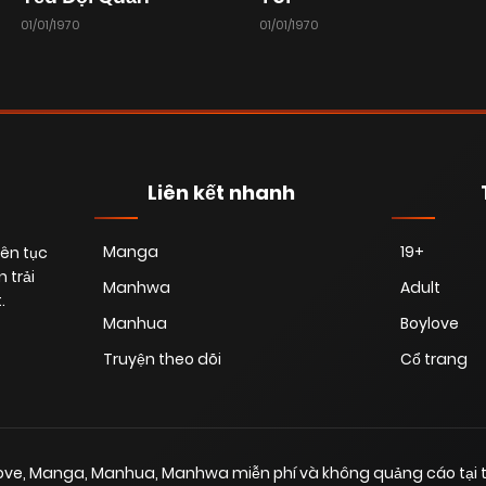
01/01/1970
01/01/1970
Liên kết nhanh
Manga
19+
iên tục
 trải
Manhwa
Adult
.
Manhua
Boylove
Truyện theo dõi
Cổ trang
love, Manga, Manhua, Manhwa miễn phí và không quảng cáo tại t