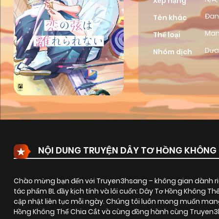
Xếp hạng
Đan
Tên khác
Ma
Thể loại
Dưa
Nhóm dịch
NỘI DUNG TRUYỆN DÂY TƠ HỒNG KHÔNG 
Chào mừng bạn đến với Truyen3hsang – không gian dành riê
tác phẩm BL đầy kịch tính và lôi cuốn:
Dây Tơ Hồng Không Thể
cập nhật liên tục mỗi ngày. Chúng tôi luôn mong muốn mang
Hồng Không Thể Chia Cắt và cùng đồng hành cùng Truyen3hs