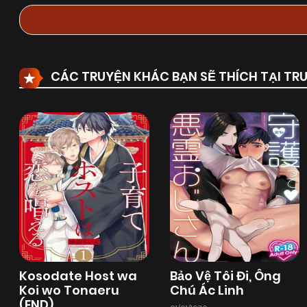
CÁC TRUYỆN KHÁC BẠN SẼ THÍCH TẠI T
Kosodate Host wa
Bảo Vệ Tôi Đi, Ông
Koi wo Tonaeru
Chú Ác Linh
(END)