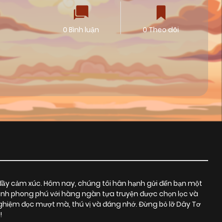
0 Bình luận
0 Theo dõi
đầy cảm xúc. Hôm nay, chúng tôi hân hạnh gửi đến bạn một
ranh phong phú với hàng ngàn tựa truyện được chọn lọc và
ghiệm đọc mượt mà, thú vị và đáng nhớ. Đừng bỏ lỡ Dây Tơ
!