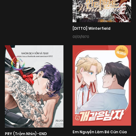
[DITTO] Winterfield
01/01/1970
Em Nguyện Làm Bé Cún Của
PRY (Trộm Nhìn) -END