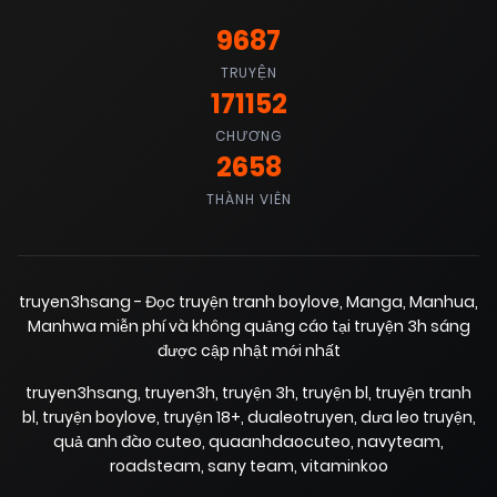
9687
TRUYỆN
171152
CHƯƠNG
2658
THÀNH VIÊN
truyen3hsang - Đọc truyện tranh boylove, Manga, Manhua,
Manhwa miễn phí và không quảng cáo tại truyện 3h sáng
được cập nhật mới nhất
truyen3hsang
,
truyen3h
,
truyện 3h
,
truyện bl
,
truyện tranh
bl
,
truyện boylove
,
truyện 18+
,
dualeotruyen
,
dưa leo truyện
,
quả anh đào cuteo
,
quaanhdaocuteo
,
navyteam
,
roadsteam
,
sany team
,
vitaminkoo