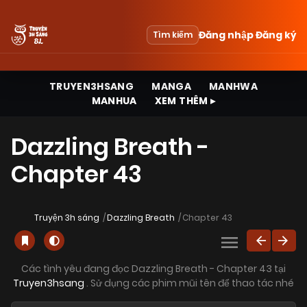
Đăng nhập
Đăng ký
Tìm kiếm
TRUYEN3HSANG
MANGA
MANHWA
MANHUA
XEM THÊM ▸
Dazzling Breath -
Chapter 43
Truyện 3h sáng
Dazzling Breath
Chapter 43
Các tình yêu đang đọc Dazzling Breath - Chapter 43 tại
Truyen3hsang
. Sử dụng các phim mũi tên để thao tác nhé