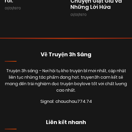
rồi.
Chuyện Giặt Giũ và
Những Lời Hứa
01/01/1970
05/01/2026
Chapter 18
(VIP)
01/01/1970
17/10/2025
Chapter 17
(VIP)
29/09/2025
Chapter 16
(VIP)
Về Truyện 3h Sáng
Truyện 3h sáng
– Nơi hội tụ kho truyện bl mới nhất, cập nhật
25/09/2025
Chapter 15
(VIP)
liên tục những tác phẩm đang hot. truyen3h cam kết sẽ
mang đến trải nghiệm đọc truyện boylove tốt với chất lượng
cao nhất.
21/09/2025
Chapter 14
(VIP)
Signal: chauchau774.74
02/09/2025
Chapter 13
(VIP)
Liên kết nhanh