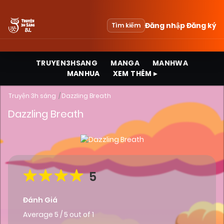
Đăng nhập
Đăng ký
Tìm kiếm
TRUYEN3HSANG
MANGA
MANHWA
MANHUA
XEM THÊM ▸
Truyện 3h sáng
Dazzling Breath
Dazzling Breath
5
Đánh Giá
Average
5
/
5
out of
1