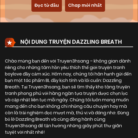
Đọc từ đầu
Chap mới nhất
NỘI DUNG TRUYỆN DAZZLING BREATH
Chào mừng bạn đến với Truyen3hsang – không gian dành
riêng cho những tâm hồn yêu thích thế giới truyện tranh
boylove đầy cảm xúc. Hôm nay, chúng tôi hân hạnh gửi đến
bạn một tác phẩm BL đầy kịch tính và lôi cuốn:
Dazzling
Breath
. Tại Truyen3hsang, bạn sẽ tìm thấy kho tàng truyện
tranh phong phú với hàng ngàn tựa truyện được chọn lọc
và cập nhật liên tục mỗi ngày. Chúng tôi luôn mong muốn
mang đến cho bạn không chỉ những câu chuyện hay mà
còn là trải nghiệm đọc mượt mà, thú vị và đáng nhớ. Đừng
bỏ lỡ Dazzling Breath và cùng đồng hành cùng
Truyen3hsang để tận hưởng những giây phút thư giãn
tuyệt vời nhất nhé!