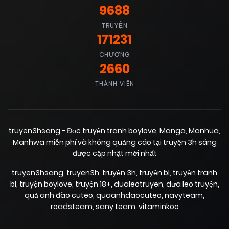
9688
TRUYỆN
01/09/2025
Chapter 5
(VIP)
171231
CHƯƠNG
2660
01/09/2025
Chapter 4
(VIP)
THÀNH VIÊN
01/09/2025
Chapter 3
(VIP)
truyen3hsang - Đọc truyện tranh boylove, Manga, Manhua,
01/09/2025
Chapter 2
Manhwa miễn phí và không quảng cáo tại truyện 3h sáng
(VIP)
được cập nhật mới nhất
truyen3hsang
,
truyen3h
,
truyện 3h
,
truyện bl
,
truyện tranh
01/09/2025
Chapter 1
(VIP)
bl
,
truyện boylove
,
truyện 18+
,
dualeotruyen
,
dưa leo truyện
,
quả anh đào cuteo
,
quaanhdaocuteo
,
navyteam
,
roadsteam
,
sany team
,
vitaminkoo