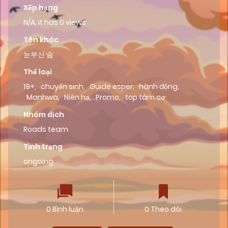
Xếp hạng
N/A, it has 0 views
Tên khác
눈부신 숨
Thể loại
19+
,
chuyển sinh
,
Guide esper
,
hành động
,
Manhwa
,
Niên hạ
,
Promo
,
top tâm cơ
Nhóm dịch
Roads team
Tình trạng
ongoing
0 Bình luận
0 Theo dõi