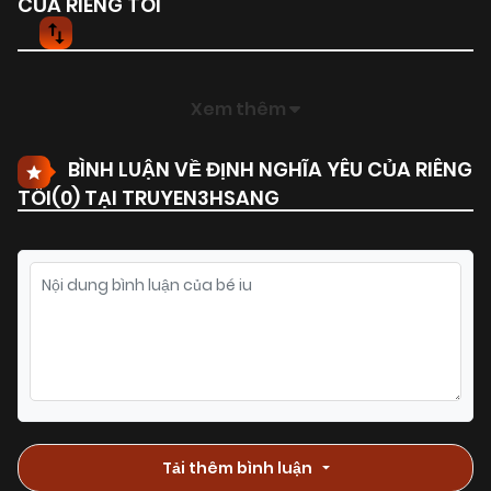
CỦA RIÊNG TÔI
Xem thêm
BÌNH LUẬN VỀ ĐỊNH NGHĨA YÊU CỦA RIÊNG
TÔI(
0
) TẠI TRUYEN3HSANG
Tải thêm bình luận