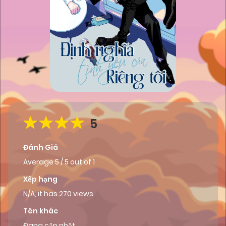
5
Đánh Giá
Average
5
/
5
out of
1
Xếp hạng
N/A, it has 270 views
Tên khác
Đang cập nhật