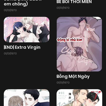
BÊ BỐI THÔI MIÊN
em chồng)
01/01/1970
01/01/1970
|END| Extra Virgin
01/01/1970
Bỗng Một Ngày
01/01/1970