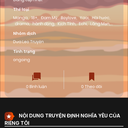
Thể loại
Manga
,
18+
,
Đam Mỹ
,
Boylove
,
Yaoi
,
Hài hước
,
drama
,
hành động
,
Kịch Tính
,
Echi
,
Lãng Mạn
,
Tình Cảm
Nhóm dịch
Dưa Leo Truyện
Tình trạng
ongoing
0 Bình luận
0 Theo dõi
NỘI DUNG TRUYỆN ĐỊNH NGHĨA YÊU CỦA
RIÊNG TÔI