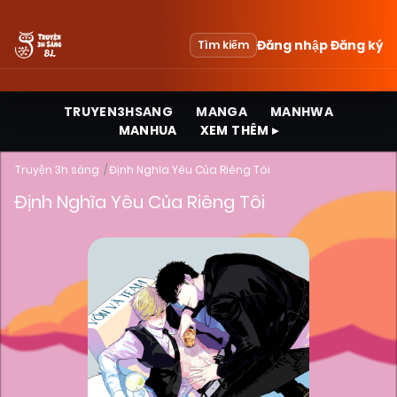
Đăng nhập
Đăng ký
Tìm kiếm
TRUYEN3HSANG
MANGA
MANHWA
MANHUA
XEM THÊM ▸
Truyện 3h sáng
Định Nghĩa Yêu Của Riêng Tôi
Định Nghĩa Yêu Của Riêng Tôi