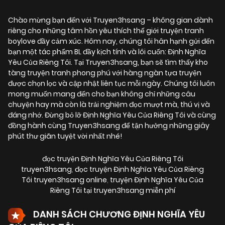
Chào mừng bạn đến với Truyen3hsang – không gian dành
riêng cho những tâm hồn yêu thích thế giới truyện tranh
boylove đầy cảm xúc. Hôm nay, chúng tôi hân hạnh gửi đến
bạn một tác phẩm BL đầy kịch tính và lôi cuốn:
Định Nghĩa
Yêu Của Riêng Tôi
. Tại Truyen3hsang, bạn sẽ tìm thấy kho
tàng truyện tranh phong phú với hàng ngàn tựa truyện
được chọn lọc và cập nhật liên tục mỗi ngày. Chúng tôi luôn
mong muốn mang đến cho bạn không chỉ những câu
chuyện hay mà còn là trải nghiệm đọc mượt mà, thú vị và
đáng nhớ. Đừng bỏ lỡ Định Nghĩa Yêu Của Riêng Tôi và cùng
đồng hành cùng Truyen3hsang để tận hưởng những giây
phút thư giãn tuyệt vời nhất nhé!
đọc truyện Định Nghĩa Yêu Của Riêng Tôi
truyen3hsang
,
đọc truyện Định Nghĩa Yêu Của Riêng
Tôi truyen3hsang online
,
truyện Định Nghĩa Yêu Của
Riêng Tôi tại truyen3hsang miễn phí
DANH SÁCH CHƯƠNG ĐỊNH NGHĨA YÊU