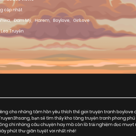
g cập nhật
nhwa
,
Đam Mỹ
,
Harem
,
Boylove
,
GirlLove
 Leo Truyện
ng cho những tâm hồn yêu thích thế giới truyện tranh boylove 
i Truyen3hsang, bạn sẽ tìm thấy kho tàng truyện tranh phong phú 
g chỉ những câu chuyện hay mà còn là trải nghiệm đọc mượt mà
 phút thư giãn tuyệt vời nhất nhé!