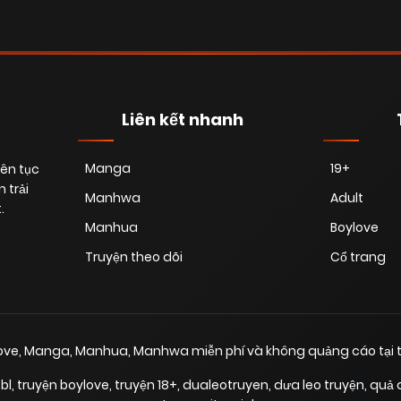
Liên kết nhanh
Manga
19+
iên tục
 trải
Manhwa
Adult
.
Manhua
Boylove
Truyện theo dõi
Cổ trang
love, Manga, Manhua, Manhwa miễn phí và không quảng cáo tại t
bl
,
truyện boylove
,
truyện 18+
,
dualeotruyen
,
dưa leo truyện
,
quả 