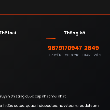
Thể loại
Thống kê
9679
170947
2649
TRUYỆN
CHƯƠNG
THÀNH VIÊN
ruyện 3h sáng được cập nhật mới nhất
anh đào cuteo
,
quaanhdaocuteo
,
navyteam
,
roadsteam
,