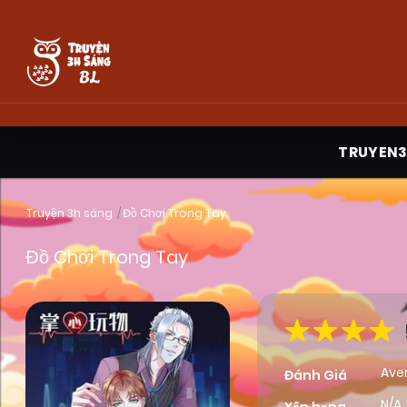
TRUYEN
Truyện 3h sáng
Đồ Chơi Trong Tay
Đồ Chơi Trong Tay
Ave
Đánh Giá
N/A,