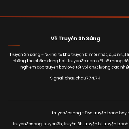
Về Truyện 3h Sáng
Truyện 3h sáng
– Nơi hội tụ kho truyện bl mới nhất, cập nhật l
những tác phẩm đang hot. truyen3h cam kết sẽ mang đến
nghiệm đọc truyện boylove tốt với chất lượng cao nhất
Signal: chauchau774.74
truyen3hsang - Đọc truyện tranh boy
truyen3hsang
,
truyen3h
,
truyện 3h
,
truyện bl
,
truyện tranh 