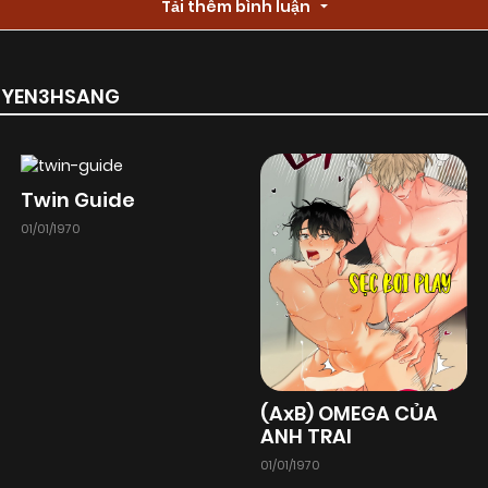
Tải thêm bình luận
RUYEN3HSANG
Twin Guide
01/01/1970
(AxB) OMEGA CỦA
ANH TRAI
01/01/1970