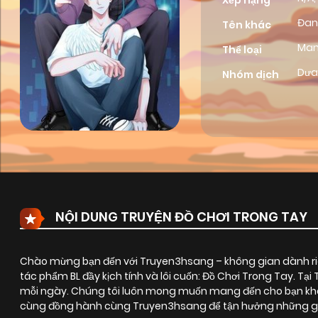
Xếp hạng
Đan
Tên khác
Ma
Thể loại
Dưa
Nhóm dịch
NỘI DUNG TRUYỆN ĐỒ CHƠI TRONG TAY
Chào mừng bạn đến với Truyen3hsang – không gian dành riê
tác phẩm BL đầy kịch tính và lôi cuốn:
Đồ Chơi Trong Tay
. Tạ
mỗi ngày. Chúng tôi luôn mong muốn mang đến cho bạn khôn
cùng đồng hành cùng Truyen3hsang để tận hưởng những giây