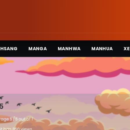
3HSANG
MANGA
MANHWA
MANHUA
XE
5
rage
5
/
5
out of
1
 it has 350 views