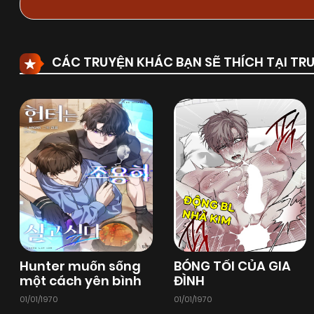
CÁC TRUYỆN KHÁC BẠN SẼ THÍCH TẠI T
Hunter muốn sống
BÓNG TỐI CỦA GIA
một cách yên bình
ĐÌNH
01/01/1970
01/01/1970