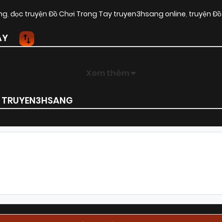
ng
,
đọc truyện Đồ Chơi Trong Tay truyen3hsang online
,
truyện Đồ
AY
Xem thêm
I TRUYEN3HSANG