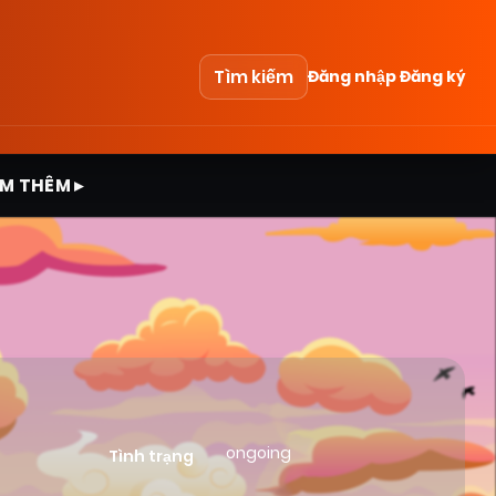
Tìm kiếm
Đăng nhập
Đăng ký
M THÊM ▸
ongoing
Tình trạng