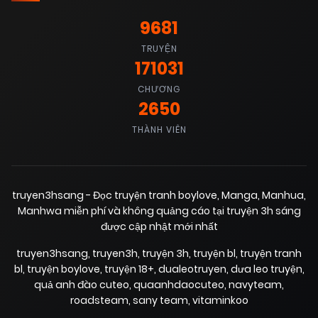
9681
TRUYỆN
171031
CHƯƠNG
2650
THÀNH VIÊN
truyen3hsang - Đọc truyện tranh boylove, Manga, Manhua,
Manhwa miễn phí và không quảng cáo tại truyện 3h sáng
được cập nhật mới nhất
truyen3hsang
,
truyen3h
,
truyện 3h
,
truyện bl
,
truyện tranh
bl
,
truyện boylove
,
truyện 18+
,
dualeotruyen
,
dưa leo truyện
,
quả anh đào cuteo
,
quaanhdaocuteo
,
navyteam
,
roadsteam
,
sany team
,
vitaminkoo