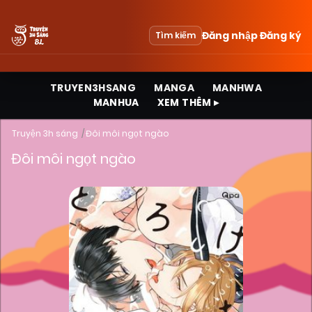
Đăng nhập
Đăng ký
Tìm kiếm
TRUYEN3HSANG
MANGA
MANHWA
MANHUA
XEM THÊM ▸
Truyện 3h sáng
Đôi môi ngọt ngào
Đôi môi ngọt ngào