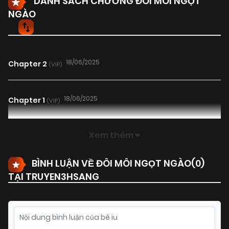
DANH SÁCH CHƯƠNG ĐÔI MÔI NGỌT
NGÀO
18/06/2025
Chapter 2
(VIP)
18/06/2025
Chapter 1
(VIP)
Xem thêm
BÌNH LUẬN VỀ ĐÔI MÔI NGỌT NGÀO(
0
)
TẠI TRUYEN3HSANG