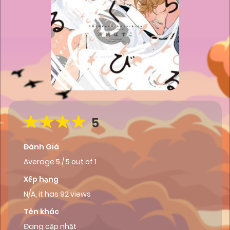
5
Đánh Giá
Average
5
/
5
out of
1
Xếp hạng
N/A, it has 92 views
Tên khác
Đang cập nhật