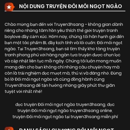
NỘI DUNG TRUYỆN ĐÔI MÔI NGỌT NGÀO
Chào mừng bạn đến với Truyen3hsang – không gian dành
riêng cho những tâm hồn yêu thích thế giới truyện tranh
boylove đầy cảm xúc. Hôm nay, chúng tôi hân hạnh gửi đến
bạn một tác phẩm BL đầy kịch tính và lôi cuốn:
Đôi môi ngọt
ngào
. Tại Truyen3hsang, bạn sẽ tìm thấy kho tàng truyện
tranh phong phú với hàng ngàn tựa truyện được chọn lọc
và cập nhật liên tục mỗi ngày. Chúng tôi luôn mong muốn
mang đến cho bạn không chỉ những câu chuyện hay mà
còn là trải nghiệm đọc mượt mà, thú vị và đáng nhớ. Đừng
bỏ lỡ Đôi môi ngọt ngào và cùng đồng hành cùng
Truyen3hsang để tận hưởng những giây phút thư giãn
tuyệt vời nhất nhé!
đọc truyện Đôi môi ngọt ngào truyen3hsang
,
đọc
truyện Đôi môi ngọt ngào truyen3hsang online
,
truyện Đôi môi ngọt ngào tại truyen3hsang miễn phí