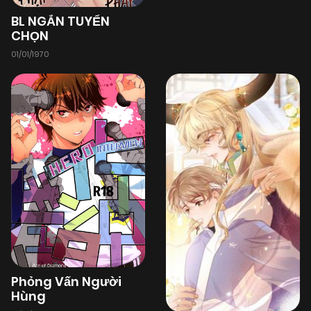
BL NGẮN TUYỂN
CHỌN
01/01/1970
Phỏng Vấn Người
Hùng