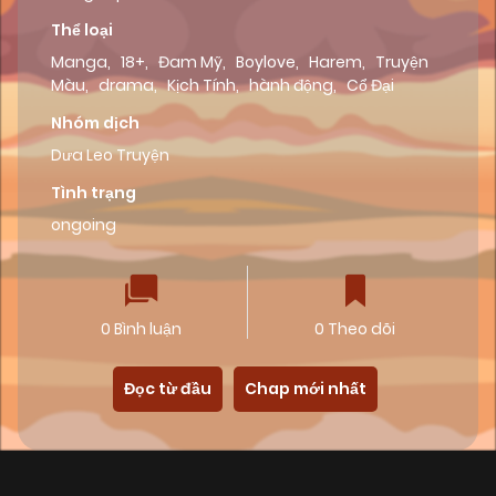
Thể loại
Manga
,
18+
,
Đam Mỹ
,
Boylove
,
Harem
,
Truyện
Màu
,
drama
,
Kịch Tính
,
hành động
,
Cổ Đại
Nhóm dịch
Dưa Leo Truyện
Tình trạng
ongoing
0 Bình luận
0 Theo dõi
Đọc từ đầu
Chap mới nhất