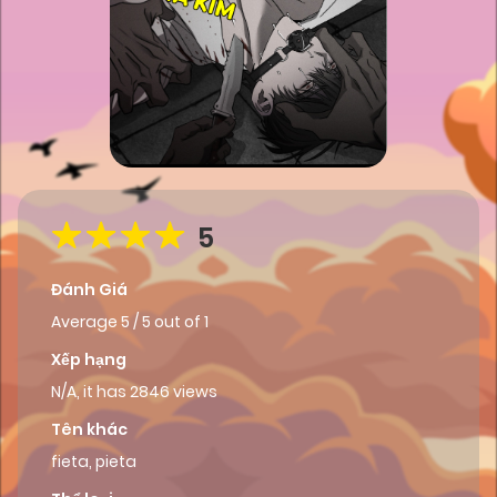
5
Đánh Giá
Average
5
/
5
out of
1
Xếp hạng
N/A, it has 2846 views
Tên khác
fieta, pieta