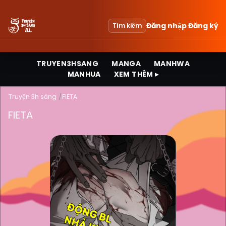
Đăng nhập
Đăng ký
Tìm kiếm
TRUYEN3HSANG
MANGA
MANHWA
MANHUA
XEM THÊM ▸
Truyện 3h sáng
FIETA
FIETA