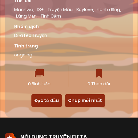
Thể loại
Manhwa
,
18+
,
Truyện Màu
,
Boylove
,
hành động
,
Lãng Mạn
,
Tình Cảm
Nhóm dịch
Dưa Leo Truyện
Tình trạng
ongoing
0 Bình luận
0 Theo dõi
Đọc từ đầu
Chap mới nhất
NỘI DUNG TRUYỆN FIETA