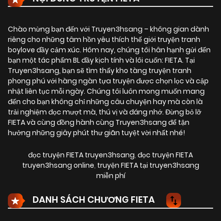
Chào mừng bạn đến với Truyen3hsang – không gian dành
riêng cho những tâm hồn yêu thích thế giới truyện tranh
boylove đầy cảm xúc. Hôm nay, chúng tôi hân hạnh gửi đến
bạn một tác phẩm BL đầy kịch tính và lôi cuốn:
FIETA
. Tại
Truyen3hsang, bạn sẽ tìm thấy kho tàng truyện tranh
phong phú với hàng ngàn tựa truyện được chọn lọc và cập
nhật liên tục mỗi ngày. Chúng tôi luôn mong muốn mang
đến cho bạn không chỉ những câu chuyện hay mà còn là
trải nghiệm đọc mượt mà, thú vị và đáng nhớ. Đừng bỏ lỡ
FIETA và cùng đồng hành cùng Truyen3hsang để tận
hưởng những giây phút thư giãn tuyệt vời nhất nhé!
đọc truyện FIETA truyen3hsang
,
đọc truyện FIETA
truyen3hsang online
,
truyện FIETA tại truyen3hsang
miễn phí
DANH SÁCH CHƯƠNG FIETA