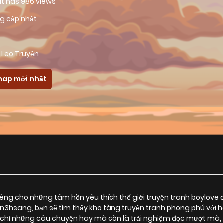
 it has 986 views
g cập nhật
 Leo Truyện
hap mới nhất
ng cho những tâm hồn yêu thích thế giới truyện tranh boylove 
yen3hsang, bạn sẽ tìm thấy kho tàng truyện tranh phong phú với 
ỉ những câu chuyện hay mà còn là trải nghiệm đọc mượt mà, th