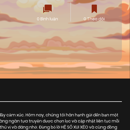
0 Bình luận
0 Theo dõi
đầy cảm xúc. Hôm nay, chúng tôi hân hạnh gửi đến bạn một
hàng ngàn tựa truyện được chọn lọc và cập nhật liên tục mỗi
ú vị và đáng nhớ. Đừng bỏ lỡ HỆ SỐ XUI XẺO và cùng đồng