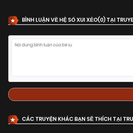
BÌNH LUẬN VỀ HỆ SỐ XUI XẺO(
0
) TẠI TRU
CÁC TRUYỆN KHÁC BẠN SẼ THÍCH TẠI T