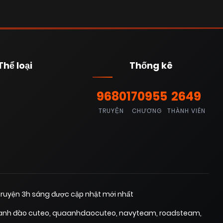
Thể loại
Thống kê
9680
170955
2649
TRUYỆN
CHƯƠNG
THÀNH VIÊN
ruyện 3h sáng được cập nhật mới nhất
anh đào cuteo
,
quaanhdaocuteo
,
navyteam
,
roadsteam
,