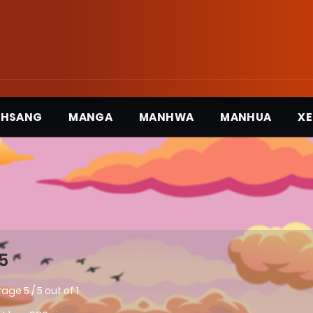
3HSANG
MANGA
MANHWA
MANHUA
XE
5
rage
5
/
5
out of
1