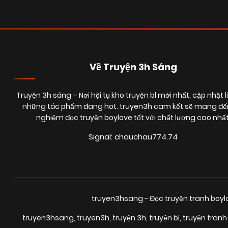
Về Truyện 3h Sáng
Truyện 3h sáng
– Nơi hội tụ kho truyện bl mới nhất, cập nhật l
những tác phẩm đang hot. truyen3h cam kết sẽ mang đến
nghiệm đọc truyện boylove tốt với chất lượng cao nhất
Signal: chauchau774.74
truyen3hsang - Đọc truyện tranh boy
truyen3hsang
,
truyen3h
,
truyện 3h
,
truyện bl
,
truyện tranh 