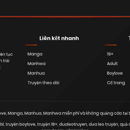
Liên kết nhanh
Manga
19+
iên tục
 trải
Manhwa
Adult
.
Manhua
Boylove
Truyện theo dõi
Cổ trang
love, Manga, Manhua, Manhwa miễn phí và không quảng cáo tại t
bl
,
truyện boylove
,
truyện 18+
,
dualeotruyen
,
dưa leo truyện
,
quả 