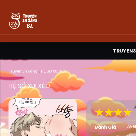
TRUYEN
Truyện 3h sáng
HỆ SỐ XUI XẺO
HỆ SỐ XUI XẺO
Ave
Đánh Giá