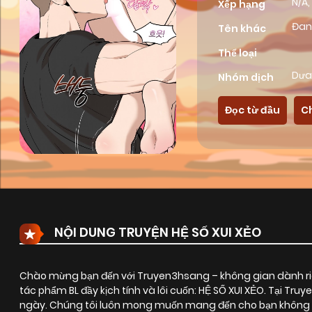
N/A,
Xếp hạng
Đan
Tên khác
Thể loại
Dưa
Nhóm dịch
Đọc từ đầu
C
NỘI DUNG TRUYỆN HỆ SỐ XUI XẺO
Chào mừng bạn đến với Truyen3hsang – không gian dành riê
tác phẩm BL đầy kịch tính và lôi cuốn:
HỆ SỐ XUI XẺO
. Tại Tru
ngày. Chúng tôi luôn mong muốn mang đến cho bạn không ch