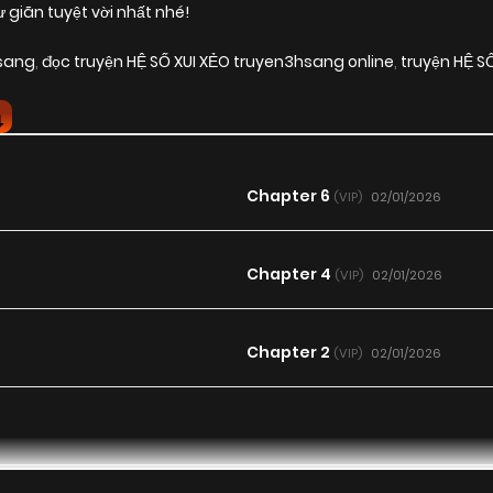
giãn tuyệt vời nhất nhé!
hsang
,
đọc truyện HỆ SỐ XUI XẺO truyen3hsang online
,
truyện HỆ S
Chapter 6
02/01/2026
(VIP)
Chapter 4
02/01/2026
(VIP)
Chapter 2
02/01/2026
(VIP)