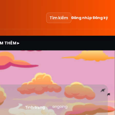
Tìm kiếm
Đăng nhập
Đăng ký
M THÊM ▸
ongoing
Tình trạng