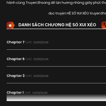
hành cùng Truyen3hsang để tận hưởng những giây phút thư 
đọc truyện HỆ SỐ XUI XẺO truyen3
DANH SÁCH CHƯƠNG HỆ SỐ XUI XẺO
Chapter 7
02/01/2026
(VIP)
Chapter 5
02/01/2026
(VIP)
Chapter 3
02/01/2026
(VIP)
Chapter 1
02/01/2026
(VIP)