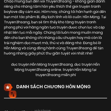
Chào mừng bạn đến với Truyen3hsang – không gian dành
riêng cho những tâm hồn yêu thích thế giới truyện tranh
boylove đầy cảm xúc. Hôm nay, chúng tôi hân hạnh gửi đến
bạn một tác phẩm BL đầy kịch tính và lôi cuốn:
Hỗn Mộng
. Tại
Truyen3hsang, bạn sẽ tìm thấy kho tàng truyện tranh
phong phú với hàng ngàn tựa truyện được chọn lọc và cập
nhật liên tục mỗi ngày. Chúng tôi luôn mong muốn mang
đến cho bạn không chỉ những câu chuyện hay mà còn là
trải nghiệm đọc mượt mà, thú vị và đáng nhớ. Đừng bỏ lỡ
Hỗn Mộng và cùng đồng hành cùng Truyen3hsang để tận
hưởng những giây phút thư giãn tuyệt vời nhất nhé!
đọc truyện Hỗn Mộng truyen3hsang
,
đọc truyện Hỗn
Mộng truyen3hsang online
,
truyện Hỗn Mộng tại
truyen3hsang miễn phí
DANH SÁCH CHƯƠNG HỖN MỘNG