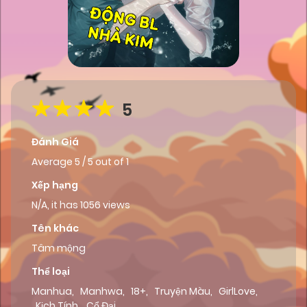
5
Đánh Giá
Average
5
/
5
out of
1
Xếp hạng
N/A, it has 1056 views
Tên khác
Tâm mộng
Thể loại
Manhua
,
Manhwa
,
18+
,
Truyện Màu
,
GirlLove
,
Kịch Tính
,
Cổ Đại