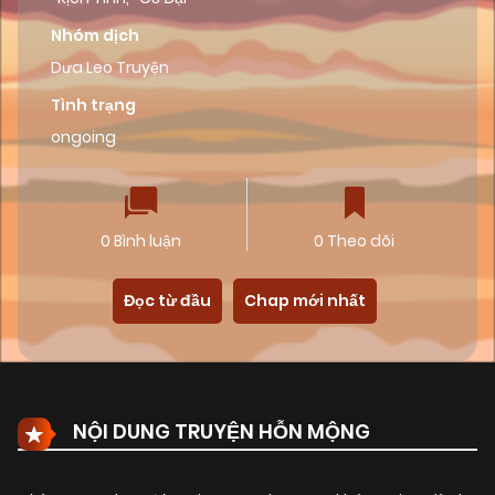
Nhóm dịch
Dưa Leo Truyện
Tình trạng
ongoing
0 Bình luận
0 Theo dõi
Đọc từ đầu
Chap mới nhất
NỘI DUNG TRUYỆN HỖN MỘNG