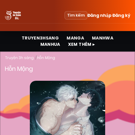
Đăng nhập
Đăng ký
Tìm kiếm
TRUYEN3HSANG
MANGA
MANHWA
MANHUA
XEM THÊM ▸
Truyện 3h sáng
Hỗn Mộng
Hỗn Mộng