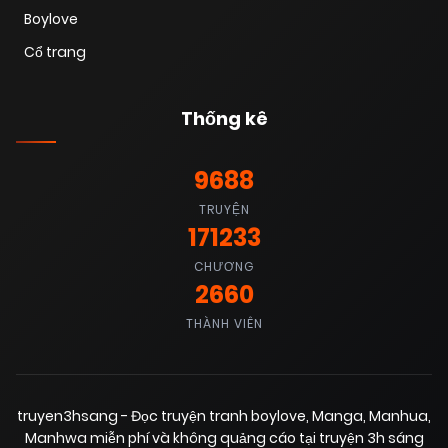
25/06/2025
Chapter 9
(VIP)
Boylove
Cổ trang
25/06/2025
Chapter 8
(VIP)
Thống kê
25/06/2025
Chapter 7
(VIP)
9688
TRUYỆN
25/06/2025
Chapter 6
(VIP)
171233
CHƯƠNG
2660
25/06/2025
Chapter 5
(VIP)
THÀNH VIÊN
25/06/2025
Chapter 4
(VIP)
truyen3hsang - Đọc truyện tranh boylove, Manga, Manhua,
Manhwa miễn phí và không quảng cáo tại truyện 3h sáng
25/06/2025
Chapter 3
(VIP)