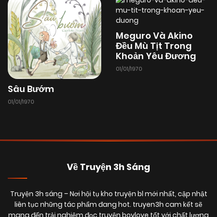
25/06/2025
Chapter 21
(VIP)
Meguro Và Akino
Đều Mù Tịt Trong
Khoản Yêu Đương
25/06/2025
Chapter 20
(VIP)
01/01/1970
Sâu Bướm
25/06/2025
Chapter 19
(VIP)
01/01/1970
25/06/2025
Chapter 18
(VIP)
25/06/2025
Về Truyện 3h Sáng
Chapter 17
(VIP)
Truyện 3h sáng
– Nơi hội tụ kho truyện bl mới nhất, cập nhật
25/06/2025
Chapter 16
(VIP)
liên tục những tác phẩm đang hot. truyen3h cam kết sẽ
mang đến trải nghiệm đọc truyện boylove tốt với chất lượng