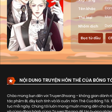
Xếp hạng
Đan
Tên khác
Ma
Thể loại
Dưa
Nhóm dịch
Đọc từ đầu
C
NỘI DUNG TRUYỆN HÔN THÊ CỦA BÓNG T
Chào mừng bạn đến với Truyen3hsang – không gian dành riê
tác phẩm BL đầy kịch tính và lôi cuốn:
Hôn Thê Của Bóng Tối
.
tục mỗi ngày. Chúng tôi luôn mong muốn mang đến cho bạn 
và cùng đồng hành cùng Truyen3hsang để tận hưởng những g