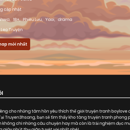
g cập nhật
nhwa
,
18+
,
Phiêu Lưu
,
Yaoi
,
drama
 Leo Truyện
hap mới nhất
ỐI
ng cho những tâm hồn yêu thích thế giới truyện tranh boylove 
 Tại Truyen3hsang, bạn sẽ tìm thấy kho tàng truyện tranh phong 
không chỉ những câu chuyện hay mà còn là trải nghiệm đọc mượ
iây phút thư giãn tuyệt vời nhất nhé!