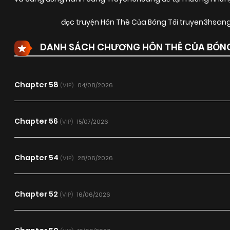
đọc truyện Hôn Thê Của Bóng Tối truyen3hsan
DANH SÁCH CHƯƠNG HÔN THÊ CỦA BÓNG
Chapter 58
04/08/2026
(VIP)
Chapter 56
15/07/2026
(VIP)
Chapter 54
28/06/2026
(VIP)
Chapter 52
16/06/2026
(VIP)