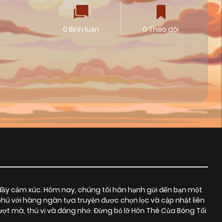
0 Bình luận
0 Theo dõi
đầy cảm xúc. Hôm nay, chúng tôi hân hạnh gửi đến bạn một
phú với hàng ngàn tựa truyện được chọn lọc và cập nhật liên
t mà, thú vị và đáng nhớ. Đừng bỏ lỡ Hôn Thê Của Bóng Tối