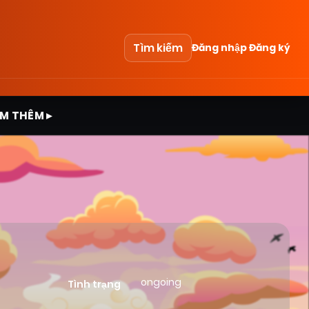
Tìm kiếm
Đăng nhập
Đăng ký
M THÊM ▸
ongoing
Tình trạng