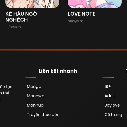
Chapter 23
13/01/2026
(VIP)
KẺ HẦU NGỜ
LOVE NOTE
NGHỆCH
01/01/1970
01/01/1970
Chapter 21
11/11/2025
(VIP)
Chapter 19
15/10/2025
(VIP)
Chapter 17
19/09/2025
(VIP)
Liên kết nhanh
Manga
19+
iên tục
Chapter 15
23/08/2025
(VIP)
 trải
Manhwa
Adult
.
Manhua
Boylove
Chapter 13
11/08/2025
(VIP)
Truyện theo dõi
Cổ trang