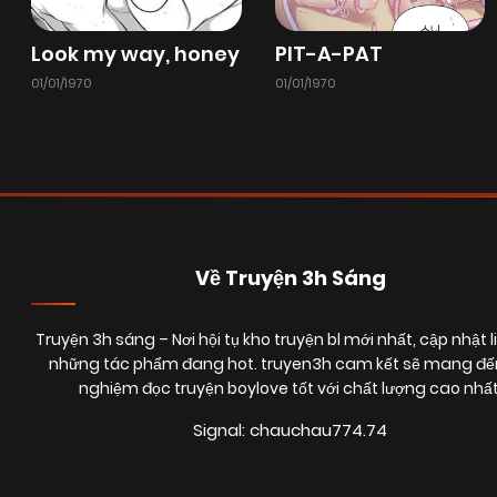
Chapter 24
13/01/2026
(VIP)
Look my way, honey
PIT-A-PAT
01/01/1970
01/01/1970
Chapter 22
13/01/2026
(VIP)
Chapter 20
21/10/2025
(VIP)
Chapter 18
03/10/2025
(VIP)
Về Truyện 3h Sáng
Truyện 3h sáng
– Nơi hội tụ kho truyện bl mới nhất, cập nhật l
Chapter 16
31/08/2025
(VIP)
những tác phẩm đang hot. truyen3h cam kết sẽ mang đến
nghiệm đọc truyện boylove tốt với chất lượng cao nhất
Chapter 14
11/08/2025
(VIP)
Signal: chauchau774.74