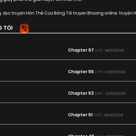
g
,
đọc truyện Hôn Thê Của Bóng Tối truyen3hsang online
,
truyện 
 TỐI
Chapter 57
19/07/2026
(VIP)
Chapter 55
07/07/2026
(VIP)
Chapter 53
23/06/2026
(VIP)
Chapter 51
14/06/2026
(VIP)