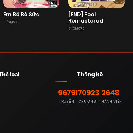
Em Bé Bò Sữa
[END] Fool
Remastered
01/01/1970
01/01/1970
Thể loại
Thống kê
9679
170923
2648
TRUYỆN
CHƯƠNG
THÀNH VIÊN