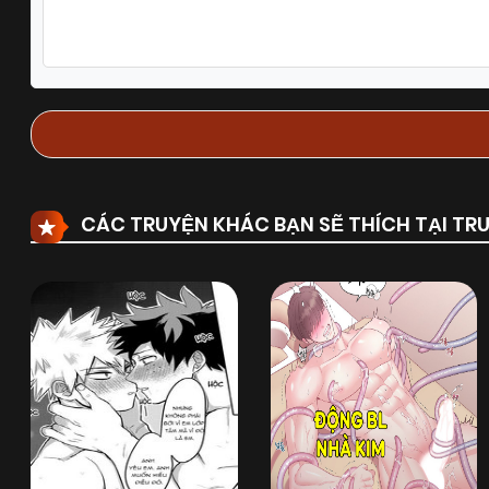
Chapter 36
21/04/2026
(VIP)
Chapter 34
24/03/2026
(VIP)
Chapter 32
27/02/2026
(VIP)
CÁC TRUYỆN KHÁC BẠN SẼ THÍCH TẠI T
Chapter 30
13/02/2026
(VIP)
Chapter 28
04/02/2026
(VIP)
Chapter 26
13/01/2026
(VIP)