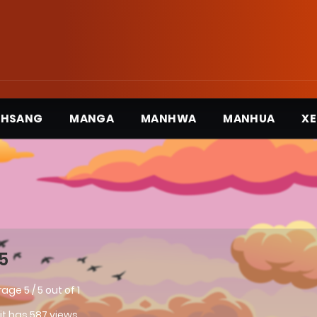
3HSANG
MANGA
MANHWA
MANHUA
XE
5
rage
5
/
5
out of
1
 it has 587 views