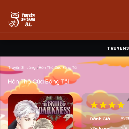
TRUYEN
Truyện 3h sáng
Hôn Thê Của Bóng Tối
Hôn Thê Của Bóng Tối
Ave
Đánh Giá
N/A,