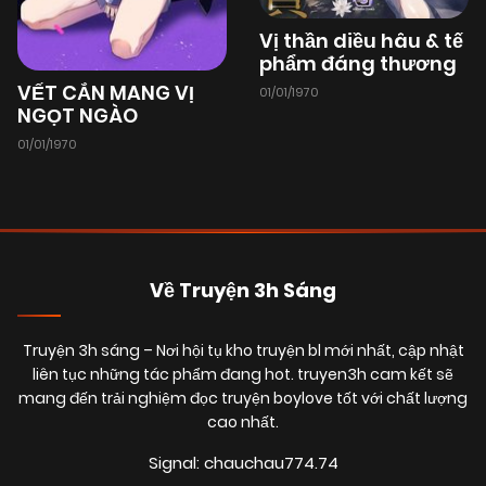
Vị thần diều hâu & tế
phẩm đáng thương
VẾT CẮN MANG VỊ
01/01/1970
NGỌT NGÀO
01/01/1970
Về Truyện 3h Sáng
Truyện 3h sáng
– Nơi hội tụ kho truyện bl mới nhất, cập nhật
liên tục những tác phẩm đang hot. truyen3h cam kết sẽ
mang đến trải nghiệm đọc truyện boylove tốt với chất lượng
cao nhất.
Signal: chauchau774.74