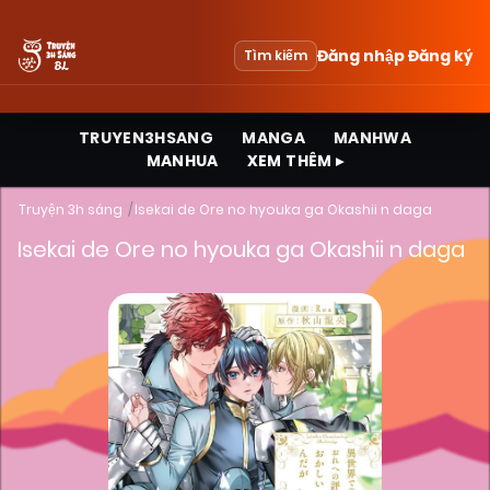
Đăng nhập
Đăng ký
Tìm kiếm
TRUYEN3HSANG
MANGA
MANHWA
MANHUA
XEM THÊM ▸
Truyện 3h sáng
Isekai de Ore no hyouka ga Okashii n daga
Isekai de Ore no hyouka ga Okashii n daga