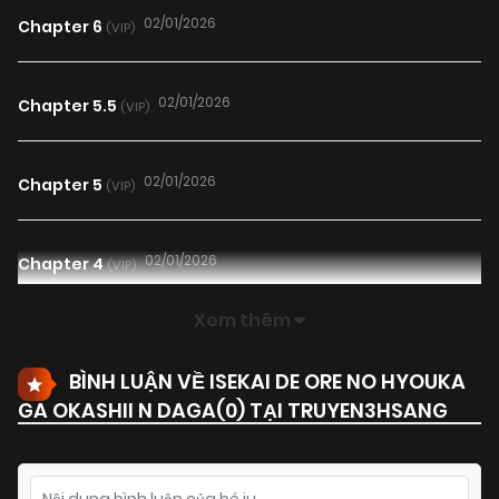
02/01/2026
Chapter 6
(VIP)
02/01/2026
Chapter 5.5
(VIP)
02/01/2026
Chapter 5
(VIP)
02/01/2026
Chapter 4
(VIP)
Xem thêm
02/01/2026
Chapter 3
(VIP)
BÌNH LUẬN VỀ ISEKAI DE ORE NO HYOUKA
GA OKASHII N DAGA(
0
) TẠI TRUYEN3HSANG
02/01/2026
Chapter 2
(VIP)
02/01/2026