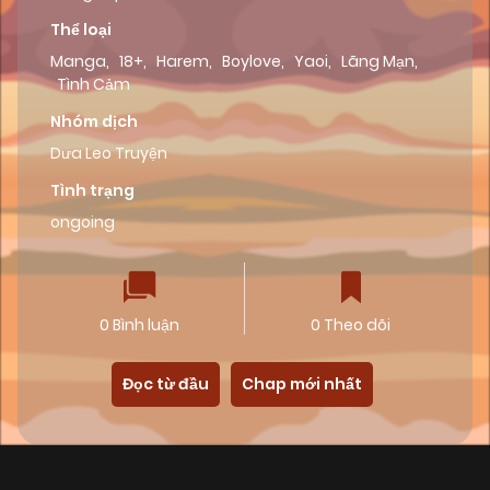
Thể loại
Manga
,
18+
,
Harem
,
Boylove
,
Yaoi
,
Lãng Mạn
,
Tình Cảm
Nhóm dịch
Dưa Leo Truyện
Tình trạng
ongoing
0 Bình luận
0 Theo dõi
Đọc từ đầu
Chap mới nhất