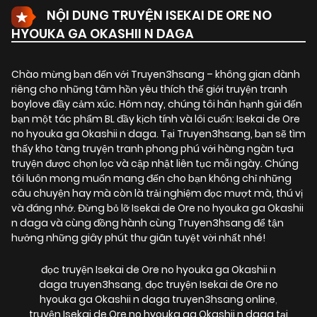
NỘI DUNG TRUYỆN ISEKAI DE ORE NO
HYOUKA GA OKASHII N DAGA
Chào mừng bạn đến với Truyen3hsang – không gian dành
riêng cho những tâm hồn yêu thích thế giới truyện tranh
boylove đầy cảm xúc. Hôm nay, chúng tôi hân hạnh gửi đến
bạn một tác phẩm BL đầy kịch tính và lôi cuốn:
Isekai de Ore
no hyouka ga Okashii n daga
. Tại Truyen3hsang, bạn sẽ tìm
thấy kho tàng truyện tranh phong phú với hàng ngàn tựa
truyện được chọn lọc và cập nhật liên tục mỗi ngày. Chúng
tôi luôn mong muốn mang đến cho bạn không chỉ những
câu chuyện hay mà còn là trải nghiệm đọc mượt mà, thú vị
và đáng nhớ. Đừng bỏ lỡ Isekai de Ore no hyouka ga Okashii
n daga và cùng đồng hành cùng Truyen3hsang để tận
hưởng những giây phút thư giãn tuyệt vời nhất nhé!
đọc truyện Isekai de Ore no hyouka ga Okashii n
daga truyen3hsang
,
đọc truyện Isekai de Ore no
hyouka ga Okashii n daga truyen3hsang online
,
truyện Isekai de Ore no hyouka ga Okashii n daga tại