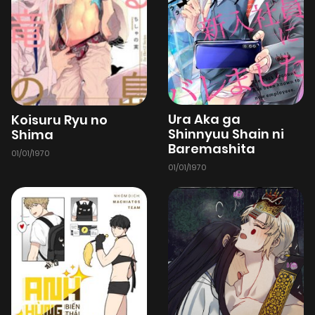
Ura Aka ga
Koisuru Ryu no
Shinnyuu Shain ni
Shima
Baremashita
01/01/1970
01/01/1970