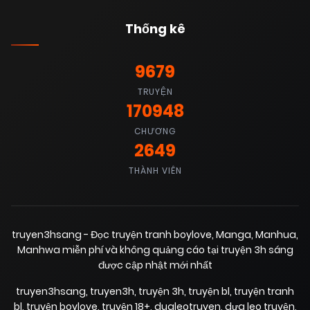
Thống kê
9679
TRUYỆN
170948
CHƯƠNG
2649
THÀNH VIÊN
truyen3hsang - Đọc truyện tranh boylove, Manga, Manhua,
Manhwa miễn phí và không quảng cáo tại truyện 3h sáng
được cập nhật mới nhất
truyen3hsang
,
truyen3h
,
truyện 3h
,
truyện bl
,
truyện tranh
bl
,
truyện boylove
,
truyện 18+
,
dualeotruyen
,
dưa leo truyện
,