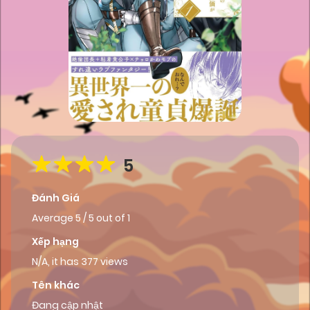
5
Đánh Giá
Average
5
/
5
out of
1
Xếp hạng
N/A, it has 377 views
Tên khác
Đang cập nhật