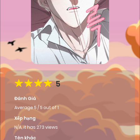
5
Đánh Giá
Average
5
/
5
out of
1
Xếp hạng
N/A, it has 273 views
Tên khác