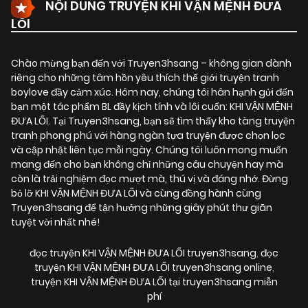
NỘI DUNG TRUYỆN KHI VẬN MỆNH ĐƯA
LỐI
Chào mừng bạn đến với Truyen3hsang – không gian dành
riêng cho những tâm hồn yêu thích thế giới truyện tranh
boylove đầy cảm xúc. Hôm nay, chúng tôi hân hạnh gửi đến
bạn một tác phẩm BL đầy kịch tính và lôi cuốn:
KHI VẬN MỆNH
ĐƯA LỐI
. Tại Truyen3hsang, bạn sẽ tìm thấy kho tàng truyện
tranh phong phú với hàng ngàn tựa truyện được chọn lọc
và cập nhật liên tục mỗi ngày. Chúng tôi luôn mong muốn
mang đến cho bạn không chỉ những câu chuyện hay mà
còn là trải nghiệm đọc mượt mà, thú vị và đáng nhớ. Đừng
bỏ lỡ KHI VẬN MỆNH ĐƯA LỐI và cùng đồng hành cùng
Truyen3hsang để tận hưởng những giây phút thư giãn
tuyệt vời nhất nhé!
đọc truyện KHI VẬN MỆNH ĐƯA LỐI truyen3hsang
,
đọc
truyện KHI VẬN MỆNH ĐƯA LỐI truyen3hsang online
,
truyện KHI VẬN MỆNH ĐƯA LỐI tại truyen3hsang miễn
phí