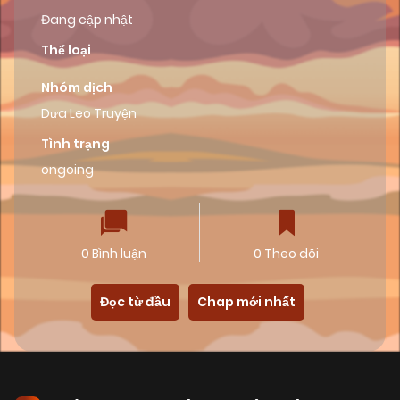
Đang cập nhật
Thể loại
Nhóm dịch
Dưa Leo Truyện
Tình trạng
ongoing
0 Bình luận
0 Theo dõi
Đọc từ đầu
Chap mới nhất