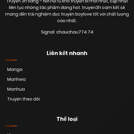
Truyện 3h sáng
– Nơi hội tụ kho truyện bl mới nhất, cập nhật
liên tục những tác phẩm đang hot. truyen3h cam kết sẽ
mang đến trải nghiệm đọc truyện boylove tốt với chất lượng
cao nhất.
Signal: chauchau774.74
Liên kết nhanh
Manga
Manhwa
Manhua
Truyện theo dõi
Thể loại