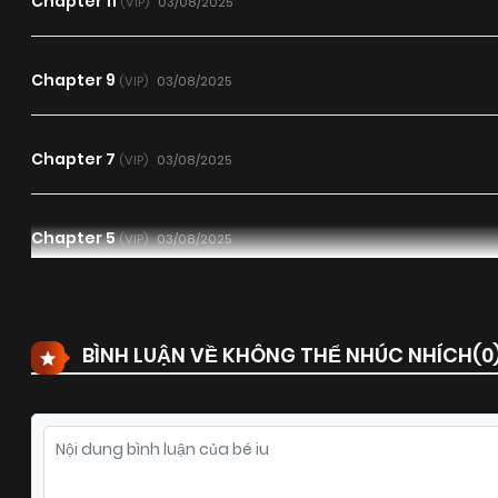
Chapter 11
03/08/2025
(VIP)
Chapter 9
03/08/2025
(VIP)
Chapter 7
03/08/2025
(VIP)
Chapter 5
03/08/2025
(VIP)
Chapter 3
03/08/2025
(VIP)
BÌNH LUẬN VỀ KHÔNG THỂ NHÚC NHÍCH(
0
Chapter 1
03/08/2025
(VIP)