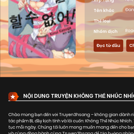
Xếp hạng
Đan
Tên khác
Thể loại
Roa
Nhóm dịch
Đọc từ đầu
C
NỘI DUNG TRUYỆN KHÔNG THỂ NHÚC NH
Chào mừng bạn đến với Truyen3hsang – không gian dành riê
tác phẩm BL đầy kịch tính và lôi cuốn:
Không Thể Nhúc Nhích
.
tục mỗi ngày. Chúng tôi luôn mong muốn mang đến cho bạn 
và cùng đồng hành cùng Truyen3hsang để tận hưởng những g