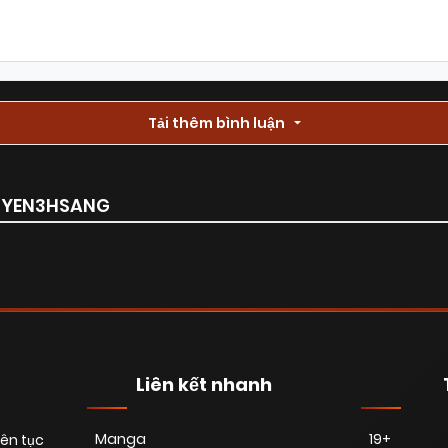
Tải thêm bình luận
RUYEN3HSANG
Liên kết nhanh
Manga
19+
iên tục