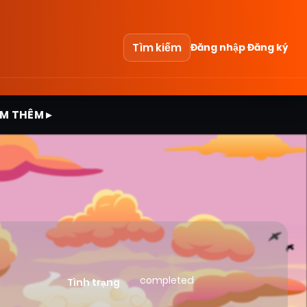
Tìm kiếm
Đăng nhập
Đăng ký
M THÊM ▸
completed
Tình trạng