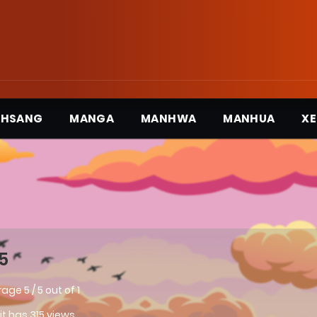
3HSANG
MANGA
MANHWA
MANHUA
XE
5
rage
5
/
5
out of
1
 it has 315 views