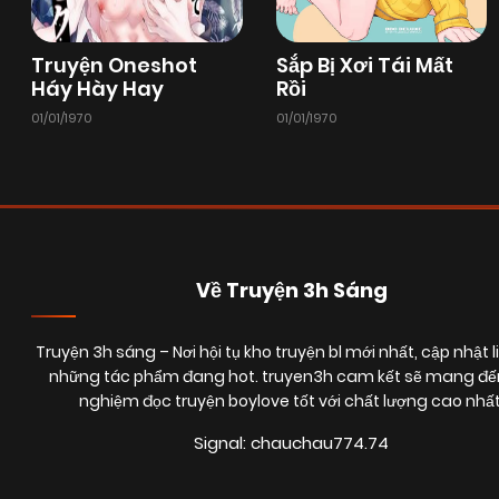
Truyện Oneshot
Sắp Bị Xơi Tái Mất
Háy Hày Hay
Rồi
01/01/1970
01/01/1970
Về Truyện 3h Sáng
Truyện 3h sáng
– Nơi hội tụ kho truyện bl mới nhất, cập nhật l
những tác phẩm đang hot. truyen3h cam kết sẽ mang đến
nghiệm đọc truyện boylove tốt với chất lượng cao nhất
Signal: chauchau774.74