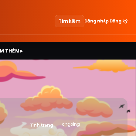
Tìm kiếm
Đăng nhập
Đăng ký
M THÊM ▸
ongoing
Tình trạng