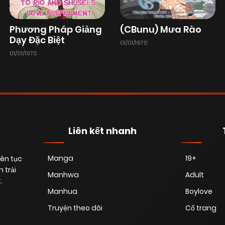
Phương Pháp Giảng
(CBunu) Mưa Rào
Dạy Đặc Biệt
01/01/1970
01/01/1970
Liên kết nhanh
Manga
19+
iên tục
 trải
Manhwa
Adult
.
Manhua
Boylove
Truyện theo dõi
Cổ trang