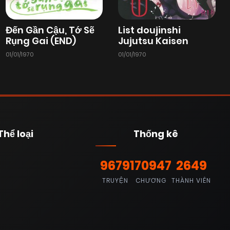
Đến Gần Cậu, Tớ Sẽ
List doujinshi
Rụng Gai (END)
Jujutsu Kaisen
01/01/1970
01/01/1970
Thể loại
Thống kê
9679
170947
2649
TRUYỆN
CHƯƠNG
THÀNH VIÊN