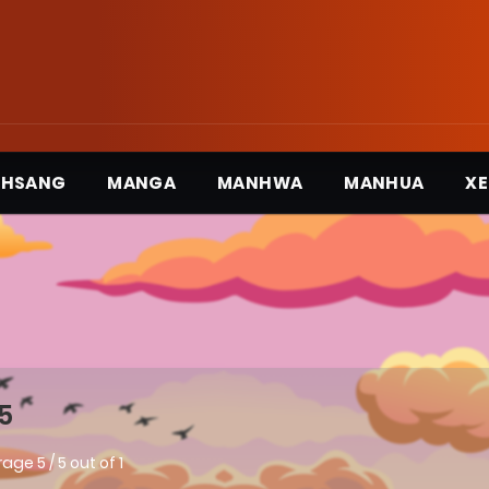
3HSANG
MANGA
MANHWA
MANHUA
XE
5
rage
5
/
5
out of
1