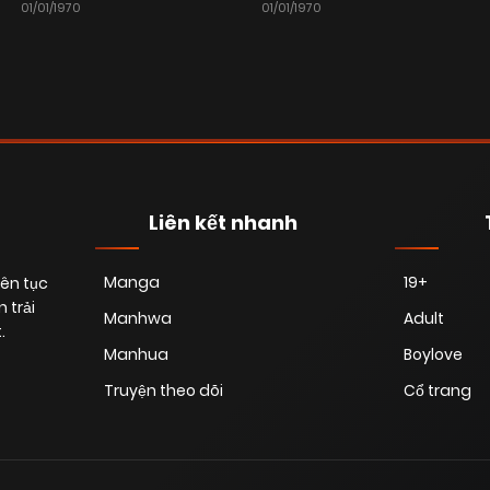
01/01/1970
01/01/1970
Liên kết nhanh
Manga
19+
iên tục
 trải
Manhwa
Adult
.
Manhua
Boylove
Truyện theo dõi
Cổ trang