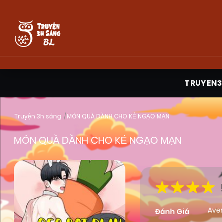
TRUYEN
Truyện 3h sáng
MÓN QUÀ DÀNH CHO KẺ NGẠO MẠN
MÓN QUÀ DÀNH CHO KẺ NGẠO MẠN
Ave
Đánh Giá