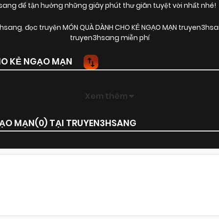
g để tận hưởng những giây phút thư giãn tuyệt vời nhất nhé!
3hsang
,
đọc truyện MÓN QUÀ DÀNH CHO KẺ NGẠO MẠN truyen3hsa
truyen3hsang miễn phí
O KẺ NGẠO MẠN
Xem thêm
GẠO MẠN(
0
) TẠI TRUYEN3HSANG