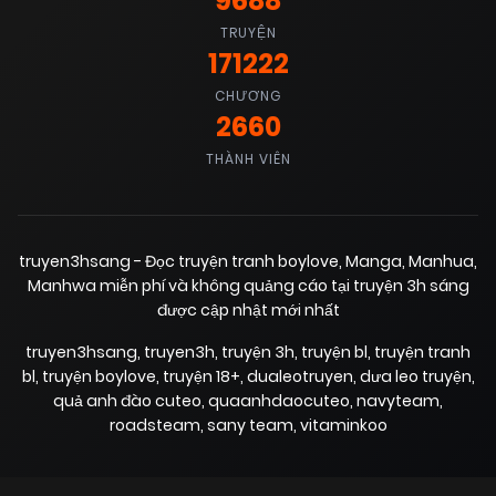
9688
18/06/2025
Chapter 29
(VIP)
TRUYỆN
171222
CHƯƠNG
18/06/2025
Chapter 28
(VIP)
2660
THÀNH VIÊN
18/06/2025
Chapter 27
(VIP)
18/06/2025
Chapter 26
truyen3hsang - Đọc truyện tranh boylove, Manga, Manhua,
(VIP)
Manhwa miễn phí và không quảng cáo tại truyện 3h sáng
được cập nhật mới nhất
18/06/2025
Chapter 25
(VIP)
truyen3hsang
,
truyen3h
,
truyện 3h
,
truyện bl
,
truyện tranh
bl
,
truyện boylove
,
truyện 18+
,
dualeotruyen
,
dưa leo truyện
,
quả anh đào cuteo
,
quaanhdaocuteo
,
navyteam
,
18/06/2025
Chapter 24
(VIP)
roadsteam
,
sany team
,
vitaminkoo
18/06/2025