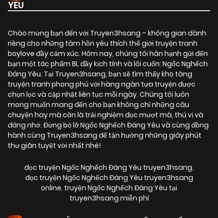
YÊU
Chào mừng bạn đến với Truyen3hsang – không gian dành
riêng cho những tâm hồn yêu thích thế giới truyện tranh
boylove đầy cảm xúc. Hôm nay, chúng tôi hân hạnh gửi đến
bạn một tác phẩm BL đầy kịch tính và lôi cuốn:
Ngốc Nghếch
Đáng Yêu
. Tại Truyen3hsang, bạn sẽ tìm thấy kho tàng
truyện tranh phong phú với hàng ngàn tựa truyện được
chọn lọc và cập nhật liên tục mỗi ngày. Chúng tôi luôn
mong muốn mang đến cho bạn không chỉ những câu
chuyện hay mà còn là trải nghiệm đọc mượt mà, thú vị và
đáng nhớ. Đừng bỏ lỡ Ngốc Nghếch Đáng Yêu và cùng đồng
hành cùng Truyen3hsang để tận hưởng những giây phút
thư giãn tuyệt vời nhất nhé!
đọc truyện Ngốc Nghếch Đáng Yêu truyen3hsang
,
đọc truyện Ngốc Nghếch Đáng Yêu truyen3hsang
online
,
truyện Ngốc Nghếch Đáng Yêu tại
truyen3hsang miễn phí