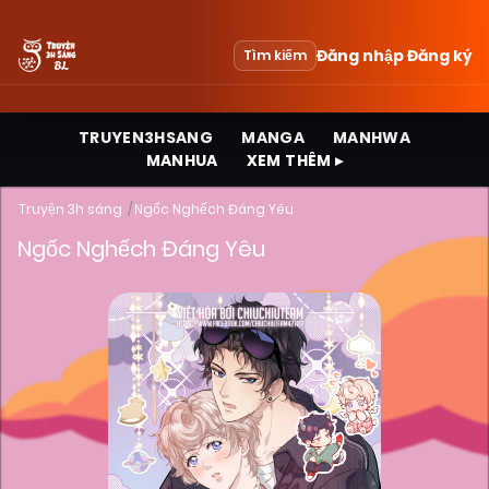
Đăng nhập
Đăng ký
Tìm kiếm
TRUYEN3HSANG
MANGA
MANHWA
MANHUA
XEM THÊM ▸
Truyện 3h sáng
Ngốc Nghếch Đáng Yêu
Ngốc Nghếch Đáng Yêu