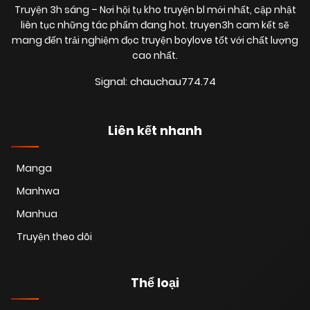
Truyện 3h sáng
– Nơi hội tụ kho truyện bl mới nhất, cập nhật
18/06/2025
Chapter 6
(VIP)
liên tục những tác phẩm đang hot. truyen3h cam kết sẽ
mang đến trải nghiệm đọc truyện boylove tốt với chất lượng
cao nhất.
18/06/2025
Chapter 5
(VIP)
Signal: chauchau774.74
18/06/2025
Chapter 4
(VIP)
Liên kết nhanh
18/06/2025
Chapter 3
(VIP)
Manga
Manhwa
18/06/2025
Chapter 2
(VIP)
Manhua
Truyện theo dõi
18/06/2025
Chapter 1
(VIP)
Thể loại
18/06/2025
Chapter 0
(VIP)