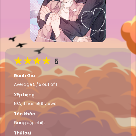
5
Đánh Giá
Average
5
/
5
out of
1
Xếp hạng
N/A, it has 599 views
Tên khác
Đang cập nhật
Thể loại