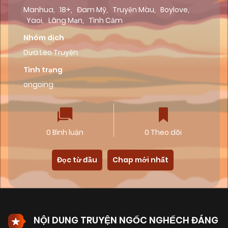
Manhua
,
18+
,
Đam Mỹ
,
Truyện Màu
,
Boylove
,
Yaoi
,
Lãng Mạn
,
Tình Cảm
Nhóm dịch
Dưa Leo Truyện
Tình trạng
ongoing
0 Bình luận
0 Theo dõi
Đọc từ đầu
Chap mới nhất
NỘI DUNG TRUYỆN NGỐC NGHẾCH ĐÁNG