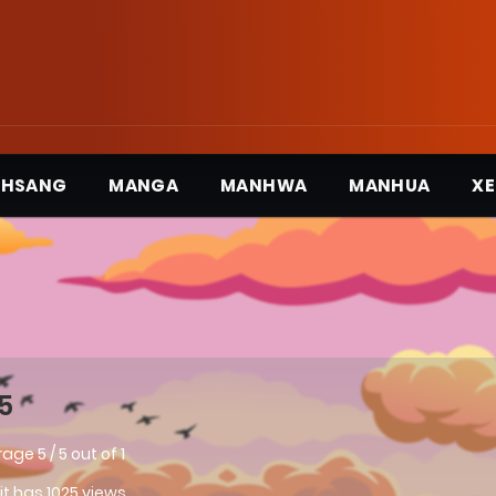
3HSANG
MANGA
MANHWA
MANHUA
XE
5
rage
5
/
5
out of
1
 it has 1025 views