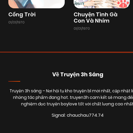
Chapter 15
28/06/2025
(VIP)
Cổng Trời
Chuyện Tình Gà
Con Và Nhím
01/01/1970
01/01/1970
Chapter 13
28/06/2025
(VIP)
Chapter 11
28/06/2025
(VIP)
Chapter 9
28/06/2025
(VIP)
Về Truyện 3h Sáng
Truyện 3h sáng
– Nơi hội tụ kho truyện bl mới nhất, cập nhật l
Chapter 7
28/06/2025
(VIP)
những tác phẩm đang hot. truyen3h cam kết sẽ mang đến
nghiệm đọc truyện boylove tốt với chất lượng cao nhất
Chapter 5
28/06/2025
(VIP)
Signal: chauchau774.74