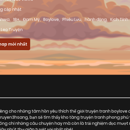
g cập nhật
nhwa
,
18+
,
Đam Mỹ
,
Boylove
,
Phiêu Lưu
,
hành động
,
Kịch Tính
 Leo Truyện
hap mới nhất
ng cho những tâm hồn yêu thích thế giới truyện tranh boylove 
 Truyen3hsang, bạn sẽ tìm thấy kho tàng truyện tranh phong phú 
g chỉ những câu chuyện hay mà còn là trải nghiệm đọc mượt mà
 phút thư giãn tuyệt vời nhất nhé!