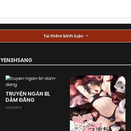
Chapter 26
07/08/2025
(VIP)
Chapter 24
Tải thêm bình luận
03/08/2025
(VIP)
Chapter 22
28/06/2025
(VIP)
RUYEN3HSANG
Chapter 20
28/06/2025
(VIP)
TRUYỆN NGẮN BL
Chapter 18
28/06/2025
(VIP)
DÂM ĐÃNG
01/01/1970
Chapter 16
28/06/2025
(VIP)