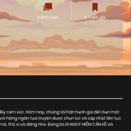
0 Bình luận
0 Theo dõi
đầy cảm xúc. Hôm nay, chúng tôi hân hạnh gửi đến bạn một
với hàng ngàn tựa truyện được chọn lọc và cập nhật liên tục
, thú vị và đáng nhớ. Đừng bỏ lỡ NGUY HIỂM CẬN KỀ và