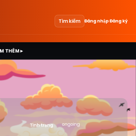
Tìm kiếm
Đăng nhập
Đăng ký
M THÊM ▸
ongoing
Tình trạng