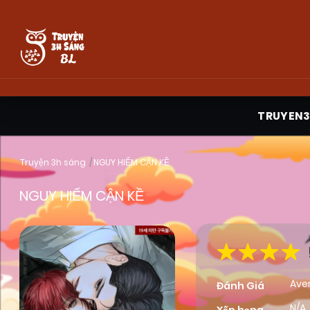
TRUYEN
Truyện 3h sáng
NGUY HIỂM CẬN KỀ
NGUY HIỂM CẬN KỀ
Ave
Đánh Giá
N/A,