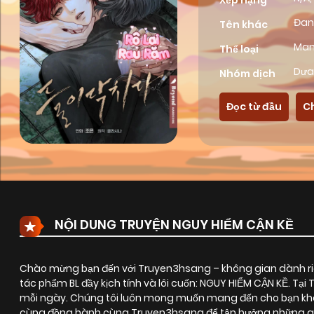
Xếp hạng
Đan
Tên khác
Ma
Thể loại
Dưa
Nhóm dịch
Đọc từ đầu
C
NỘI DUNG TRUYỆN NGUY HIỂM CẬN KỀ
Chào mừng bạn đến với Truyen3hsang – không gian dành riê
tác phẩm BL đầy kịch tính và lôi cuốn:
NGUY HIỂM CẬN KỀ
. Tại
mỗi ngày. Chúng tôi luôn mong muốn mang đến cho bạn khôn
cùng đồng hành cùng Truyen3hsang để tận hưởng những giây