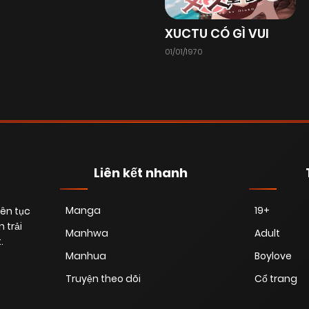
Chapter 14
28/06/2025
(VIP)
XUCTU CÓ GÌ VUI
01/01/1970
Chapter 12
28/06/2025
(VIP)
Chapter 10
28/06/2025
(VIP)
Chapter 8
28/06/2025
(VIP)
Liên kết nhanh
Manga
19+
iên tục
Chapter 6
28/06/2025
(VIP)
 trải
Manhwa
Adult
.
Manhua
Boylove
Chapter 4
28/06/2025
(VIP)
Truyện theo dõi
Cổ trang