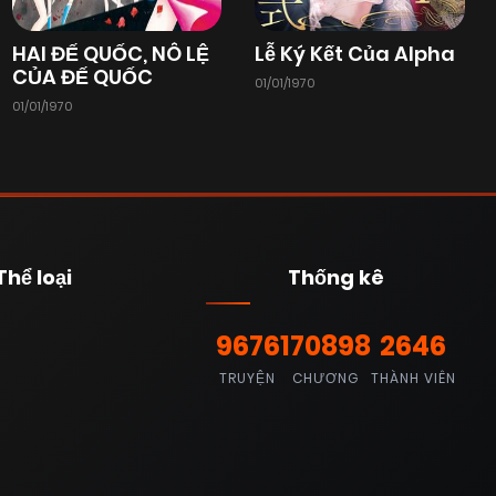
HAI ĐẾ QUỐC, NÔ LỆ
Lễ Ký Kết Của Alpha
CỦA ĐẾ QUỐC
01/01/1970
01/01/1970
Thể loại
Thống kê
9676
170898
2646
TRUYỆN
CHƯƠNG
THÀNH VIÊN