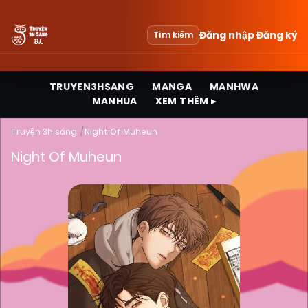
Đăng nhập
Đăng ký
Tìm kiếm
TRUYEN3HSANG
MANGA
MANHWA
MANHUA
XEM THÊM ▸
Truyện 3h sáng
Night Of Muheun
Night Of Muheun