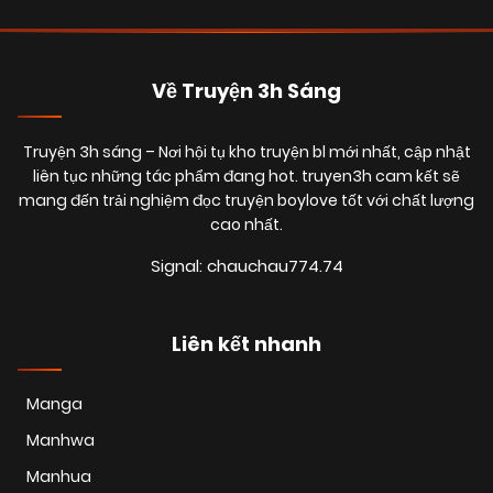
(VIP)
18/01/2026
Chapter 29
(VIP)
Về Truyện 3h Sáng
Truyện 3h sáng
– Nơi hội tụ kho truyện bl mới nhất, cập nhật
18/01/2026
Chapter 28
(VIP)
liên tục những tác phẩm đang hot. truyen3h cam kết sẽ
mang đến trải nghiệm đọc truyện boylove tốt với chất lượng
cao nhất.
18/01/2026
Chapter 27
(VIP)
Signal: chauchau774.74
18/01/2026
Chapter 26
(VIP)
Liên kết nhanh
18/01/2026
Chapter 25
(VIP)
Manga
Manhwa
18/01/2026
Chapter 24
(VIP)
Manhua