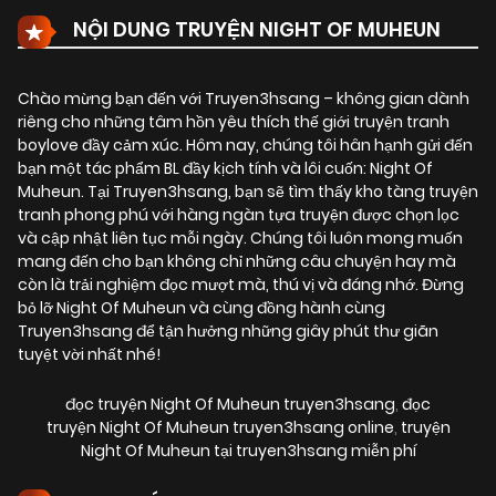
NỘI DUNG TRUYỆN NIGHT OF MUHEUN
Chào mừng bạn đến với Truyen3hsang – không gian dành
riêng cho những tâm hồn yêu thích thế giới truyện tranh
boylove đầy cảm xúc. Hôm nay, chúng tôi hân hạnh gửi đến
bạn một tác phẩm BL đầy kịch tính và lôi cuốn:
Night Of
Muheun
. Tại Truyen3hsang, bạn sẽ tìm thấy kho tàng truyện
tranh phong phú với hàng ngàn tựa truyện được chọn lọc
và cập nhật liên tục mỗi ngày. Chúng tôi luôn mong muốn
mang đến cho bạn không chỉ những câu chuyện hay mà
còn là trải nghiệm đọc mượt mà, thú vị và đáng nhớ. Đừng
bỏ lỡ Night Of Muheun và cùng đồng hành cùng
Truyen3hsang để tận hưởng những giây phút thư giãn
tuyệt vời nhất nhé!
đọc truyện Night Of Muheun truyen3hsang
,
đọc
truyện Night Of Muheun truyen3hsang online
,
truyện
Night Of Muheun tại truyen3hsang miễn phí