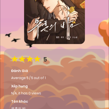
5
Đánh Giá
Average
5
/
5
out of
1
Xếp hạng
N/A, it has 0 views
Tên khác
무흔의 밤