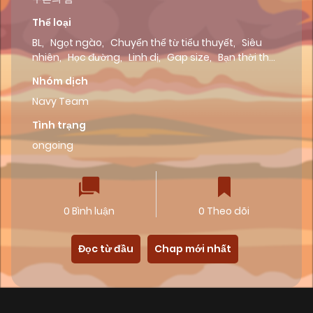
Thể loại
BL
,
Ngọt ngào
,
Chuyển thể từ tiểu thuyết
,
Siêu
nhiên
,
Học đường
,
Linh dị
,
Gap size
,
Bạn thời thơ
ấu
,
Manhwa
,
niên thượng
Nhóm dịch
Navy Team
Tình trạng
ongoing
0 Bình luận
0 Theo dõi
Đọc từ đầu
Chap mới nhất