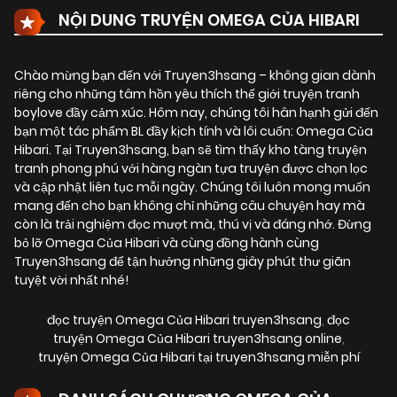
NỘI DUNG TRUYỆN OMEGA CỦA HIBARI
Chào mừng bạn đến với Truyen3hsang – không gian dành
riêng cho những tâm hồn yêu thích thế giới truyện tranh
boylove đầy cảm xúc. Hôm nay, chúng tôi hân hạnh gửi đến
bạn một tác phẩm BL đầy kịch tính và lôi cuốn:
Omega Của
Hibari
. Tại Truyen3hsang, bạn sẽ tìm thấy kho tàng truyện
tranh phong phú với hàng ngàn tựa truyện được chọn lọc
và cập nhật liên tục mỗi ngày. Chúng tôi luôn mong muốn
mang đến cho bạn không chỉ những câu chuyện hay mà
còn là trải nghiệm đọc mượt mà, thú vị và đáng nhớ. Đừng
bỏ lỡ Omega Của Hibari và cùng đồng hành cùng
Truyen3hsang để tận hưởng những giây phút thư giãn
tuyệt vời nhất nhé!
đọc truyện Omega Của Hibari truyen3hsang
,
đọc
truyện Omega Của Hibari truyen3hsang online
,
truyện Omega Của Hibari tại truyen3hsang miễn phí