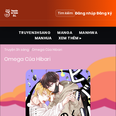
Đăng nhập
Đăng ký
Tìm kiếm
TRUYEN3HSANG
MANGA
MANHWA
MANHUA
XEM THÊM ▸
Truyện 3h sáng
Omega Của Hibari
Omega Của Hibari