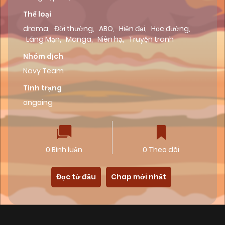
Thể loại
drama
,
Đời thường
,
ABO
,
Hiện đại
,
Học đường
,
Lãng Mạn
,
Manga
,
Niên hạ
,
Truyện tranh
Nhóm dịch
Navy Team
Tình trạng
ongoing
0 Bình luận
0 Theo dõi
Đọc từ đầu
Chap mới nhất