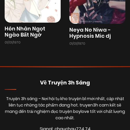
Hôn Nhân Ngọt
Neya No Niwa -
Ngào Bất Ngờ
Hypnosis Mic dj
01/01/1970
01/01/1970
Về Truyện 3h Sáng
Truyện 3h sáng
– Nơi hội tụ kho truyện bl mới nhất, cập nhật
liên tục những tác phẩm đang hot. truyen3h cam kết sẽ
mang đến trải nghiệm đọc truyện boylove tốt với chất lượng
cao nhất.
Signal: chauchau774.74