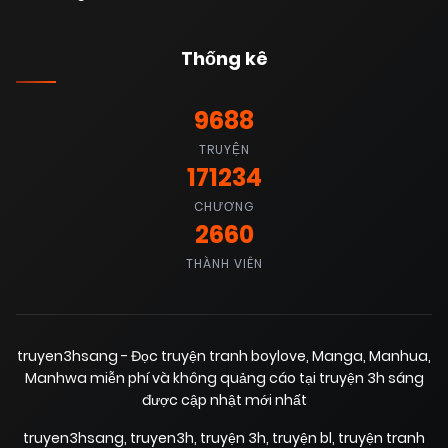
Thống kê
9688
TRUYỆN
171234
CHƯƠNG
2660
THÀNH VIÊN
truyen3hsang - Đọc truyện tranh boylove, Manga, Manhua,
Manhwa miễn phí và không quảng cáo tại truyện 3h sáng
được cập nhật mới nhất
truyen3hsang
,
truyen3h
,
truyện 3h
,
truyện bl
,
truyện tranh