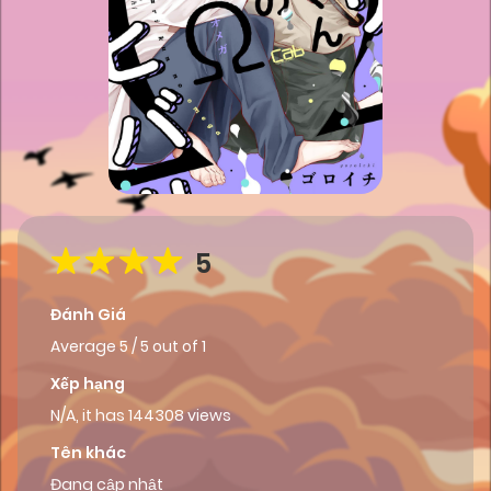
5
Đánh Giá
Average
5
/
5
out of
1
Xếp hạng
N/A, it has 144308 views
Tên khác
Đang cập nhật