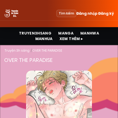
Đăng nhập
Đăng ký
Tìm kiếm
TRUYEN3HSANG
MANGA
MANHWA
MANHUA
XEM THÊM ▸
Truyện 3h sáng
OVER THE PARADISE
OVER THE PARADISE