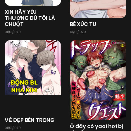
23/10/2025
Chapter 52
(VIP)
XIN HÃY YÊU
THƯƠNG DÙ TÔI LÀ
CHUỘT
BÉ XÚC TU
23/10/2025
Chapter 51
(VIP)
01/01/1970
01/01/1970
23/10/2025
Chapter 50
(VIP)
23/10/2025
Chapter 49
(VIP)
23/10/2025
Chapter 48
(VIP)
23/10/2025
Chapter 47
(VIP)
VẺ ĐẸP BÊN TRONG
Ở đây có yaoi hơi bị
01/01/1970