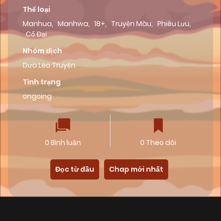
Thể loại
Manhua
,
Manhwa
,
18+
,
Truyện Màu
,
Phiêu Lưu
,
Cổ Đại
Nhóm dịch
Dưa Leo Truyện
Tình trạng
ongoing
0 Bình luận
0 Theo dõi
Đọc từ đầu
Chap mới nhất