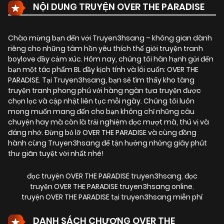
NỘI DUNG TRUYỆN OVER THE PARADISE
Chào mừng bạn đến với Truyen3hsang – không gian dành
riêng cho những tâm hồn yêu thích thế giới truyện tranh
boylove đầy cảm xúc. Hôm nay, chúng tôi hân hạnh gửi đến
bạn một tác phẩm BL đầy kịch tính và lôi cuốn:
OVER THE
PARADISE
. Tại Truyen3hsang, bạn sẽ tìm thấy kho tàng
truyện tranh phong phú với hàng ngàn tựa truyện được
chọn lọc và cập nhật liên tục mỗi ngày. Chúng tôi luôn
mong muốn mang đến cho bạn không chỉ những câu
chuyện hay mà còn là trải nghiệm đọc mượt mà, thú vị và
đáng nhớ. Đừng bỏ lỡ OVER THE PARADISE và cùng đồng
hành cùng Truyen3hsang để tận hưởng những giây phút
thư giãn tuyệt vời nhất nhé!
đọc truyện OVER THE PARADISE truyen3hsang
,
đọc
truyện OVER THE PARADISE truyen3hsang online
,
truyện OVER THE PARADISE tại truyen3hsang miễn phí
DANH SÁCH CHƯƠNG OVER THE