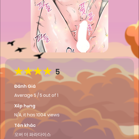
5
Đánh Giá
Average
5
/
5
out of
1
Xếp hạng
N/A, it has 1004 views
Tên khác
오버 더 파라다이스