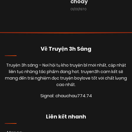
choáy
23/10/2025
Chapter 46
(VIP)
01/01/1970
23/10/2025
Chapter 45
(VIP)
23/10/2025
Chapter 44
(VIP)
Về Truyện 3h Sáng
23/10/2025
Chapter 43
Truyện 3h sáng
– Nơi hội tụ kho truyện bl mới nhất, cập nhật
(VIP)
liên tục những tác phẩm đang hot. truyen3h cam kết sẽ
mang đến trải nghiệm đọc truyện boylove tốt với chất lượng
cao nhất.
23/10/2025
Chapter 42
(VIP)
Signal: chauchau774.74
23/10/2025
Chapter 41
(VIP)
Liên kết nhanh
23/10/2025
Chapter 40
(VIP)