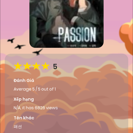
5
Đánh Giá
Average
5
/
5
out of
1
Xếp hạng
N/A, it has 6826 views
Tên khác
패션