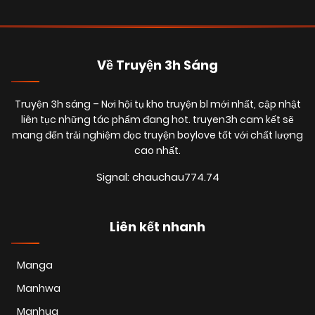
Chapter 28 (END SS1)
(VIP)
01/09/2025
Chapter 09
(VIP)
Về Truyện 3h Sáng
01/09/2025
Chapter 08
(VIP)
Truyện 3h sáng
– Nơi hội tụ kho truyện bl mới nhất, cập nhật
liên tục những tác phẩm đang hot. truyen3h cam kết sẽ
mang đến trải nghiệm đọc truyện boylove tốt với chất lượng
01/09/2025
Chapter 07
cao nhất.
(VIP)
Signal: chauchau774.74
01/09/2025
Chapter 06
(VIP)
Liên kết nhanh
01/09/2025
Chapter 05
(VIP)
Manga
Manhwa
01/09/2025
Chapter 04
(VIP)
Manhua