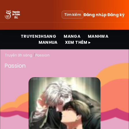
Đăng nhập
Đăng ký
Tìm kiếm
TRUYEN3HSANG
MANGA
MANHWA
MANHUA
XEM THÊM ▸
Truyện 3h sáng
Passion
Passion