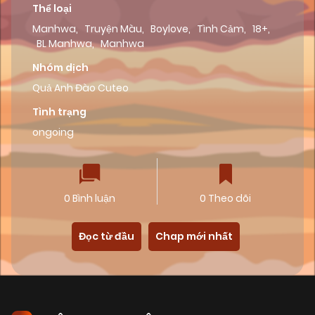
Thể loại
Manhwa
,
Truyện Màu
,
Boylove
,
Tình Cảm
,
18+
,
BL Manhwa
,
Manhwa
Nhóm dịch
Quả Anh Đào Cuteo
Tình trạng
ongoing
0 Bình luận
0 Theo dõi
Đọc từ đầu
Chap mới nhất