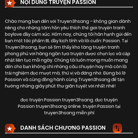
NỘI DUNG TRUYỆN PASSION
Chào mừng bạn đến với Truyen3hsang – không gian dành
riêng cho những tâm hồn yêu thích thế giới truyện tranh
boylove đầy cảm xúc. Hôm nay, chúng tôi hân hạnh gửi đến
bạn một tác phẩm BL đầy kịch tính và lôi cuốn:
Passion
. Tại
Truyen3hsang, bạn sẽ tìm thấy kho tàng truyện tranh
phong phú với hàng ngàn tựa truyện được chọn lọc và cập
nhật liên tục mỗi ngày. Chúng tôi luôn mong muốn mang
đến cho bạn không chỉ những câu chuyện hay mà còn là
trải nghiệm đọc mượt mà, thú vị và đáng nhớ. Đừng bỏ lỡ
Passion và cùng đồng hành cùng Truyen3hsang để tận
hưởng những giây phút thư giãn tuyệt vời nhất nhé!
đọc truyện Passion truyen3hsang
,
đọc truyện
Passion truyen3hsang online
,
truyện Passion tại
truyen3hsang miễn phí
DANH SÁCH CHƯƠNG PASSION