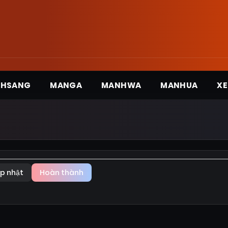
3HSANG
MANGA
MANHWA
MANHUA
XE
p nhật
Hoàn thành