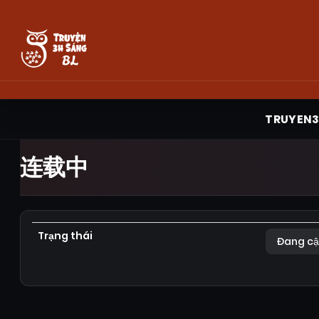
TRUYEN
连载中
Trạng thái
Đang cậ