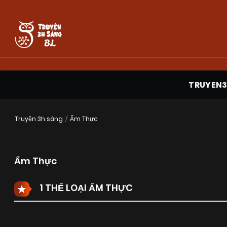
TRUYEN
Truyện 3h sáng
Ẩm Thực
Ẩm Thực
1 THỂ LOẠI ẨM THỰC