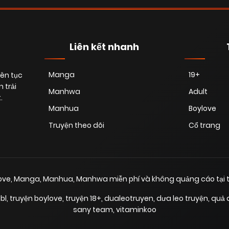
Liên kết nhanh
Manga
19+
iên tục
 trải
Manhwa
Adult
.
Manhua
Boylove
Truyện theo dõi
Cổ trang
love, Manga, Manhua, Manhwa miễn phí và không quảng cáo tại t
bl
,
truyện boylove
,
truyện 18+
,
dualeotruyen
,
dưa leo truyện
,
quả 
sany team
,
vitaminkoo