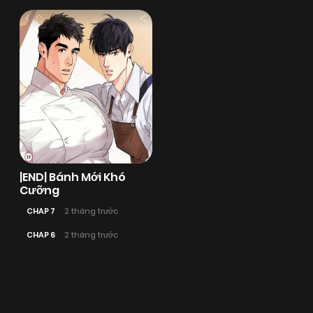
|END| Bánh Mới Khó
Cưỡng
CHAP 7
2 tháng trước
CHAP 6
2 tháng trước
Posts
navigation