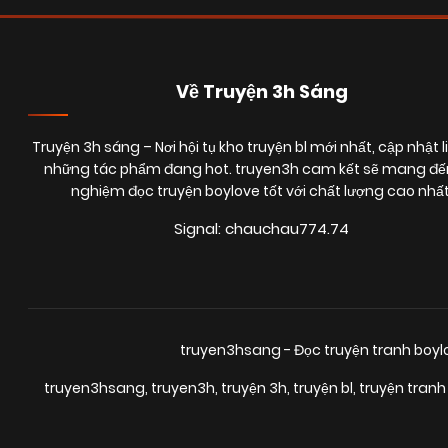
Về Truyện 3h Sáng
Truyện 3h sáng
– Nơi hội tụ kho truyện bl mới nhất, cập nhật l
những tác phẩm đang hot. truyen3h cam kết sẽ mang đến
nghiệm đọc truyện boylove tốt với chất lượng cao nhất
Signal: chauchau774.74
truyen3hsang - Đọc truyện tranh boy
truyen3hsang
,
truyen3h
,
truyện 3h
,
truyện bl
,
truyện tranh 