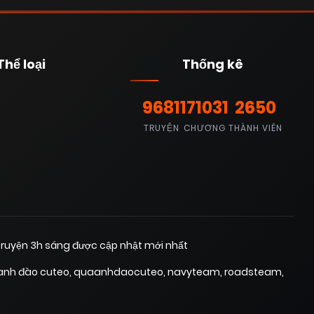
Thể loại
Thống kê
9681
171031
2650
TRUYỆN
CHƯƠNG
THÀNH VIÊN
ruyện 3h sáng được cập nhật mới nhất
anh đào cuteo
,
quaanhdaocuteo
,
navyteam
,
roadsteam
,