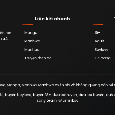
Liên kết nhanh
Manga
19+
iên tục
 trải
Manhwa
Adult
.
Manhua
Boylove
Truyện theo dõi
Cổ trang
love, Manga, Manhua, Manhwa miễn phí và không quảng cáo tại t
bl
,
truyện boylove
,
truyện 18+
,
dualeotruyen
,
dưa leo truyện
,
quả 
sany team
,
vitaminkoo