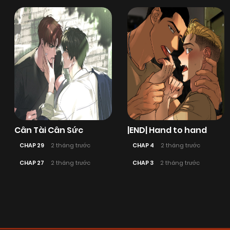
Cân Tài Cân Sức
|END| Hand to hand
CHAP 29
2 tháng trước
CHAP 4
2 tháng trước
CHAP 27
2 tháng trước
CHAP 3
2 tháng trước
Posts
navigation