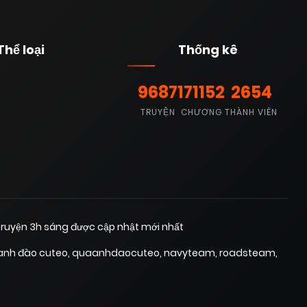
Thể loại
Thống kê
9687
171152
2654
TRUYỆN
CHƯƠNG
THÀNH VIÊN
ruyện 3h sáng được cập nhật mới nhất
anh đào cuteo
,
quaanhdaocuteo
,
navyteam
,
roadsteam
,