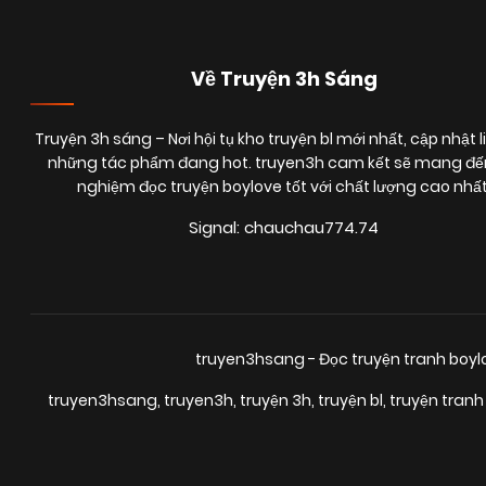
Về Truyện 3h Sáng
Truyện 3h sáng
– Nơi hội tụ kho truyện bl mới nhất, cập nhật l
những tác phẩm đang hot. truyen3h cam kết sẽ mang đến
nghiệm đọc truyện boylove tốt với chất lượng cao nhất
Signal: chauchau774.74
truyen3hsang - Đọc truyện tranh boy
truyen3hsang
,
truyen3h
,
truyện 3h
,
truyện bl
,
truyện tranh 