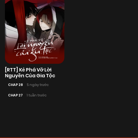
[RTT] Kẻ Phá Vỡ Lời
Nguyền Của Gia Tộc
CHAP 28
5 ngày trước
CHAP 27
1 tuần trước
Posts
navigation