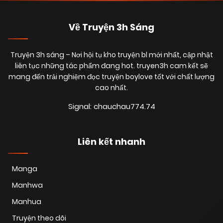
Về Truyện 3h Sáng
Truyện 3h sáng
– Nơi hội tụ kho truyện bl mới nhất, cập nhật
liên tục những tác phẩm đang hot. truyen3h cam kết sẽ
mang đến trải nghiệm đọc truyện boylove tốt với chất lượng
cao nhất.
Signal: chauchau774.74
Liên kết nhanh
Manga
Manhwa
Manhua
Truyện theo dõi