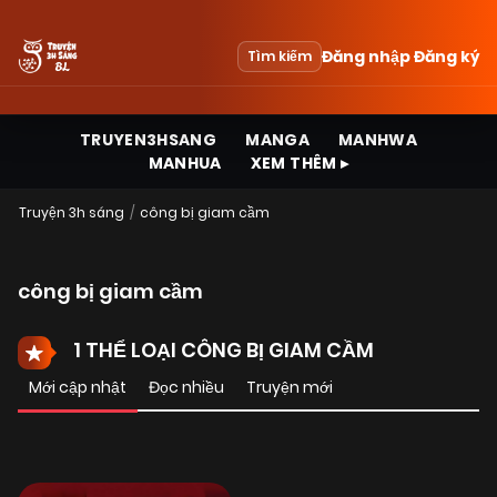
Đăng nhập
Đăng ký
Tìm kiếm
TRUYEN3HSANG
MANGA
MANHWA
MANHUA
XEM THÊM ▸
Truyện 3h sáng
công bị giam cầm
công bị giam cầm
1 THỂ LOẠI CÔNG BỊ GIAM CẦM
Mới cập nhật
Đọc nhiều
Truyện mới