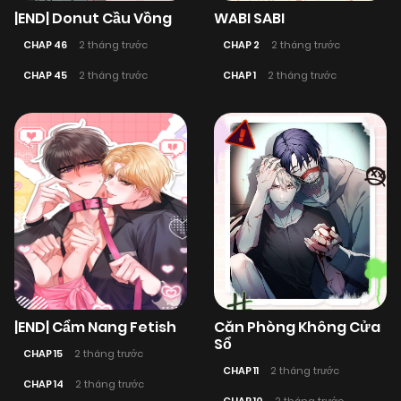
|END| Donut Cầu Vồng
WABI SABI
CHAP 46
2 tháng trước
CHAP 2
2 tháng trước
CHAP 45
2 tháng trước
CHAP 1
2 tháng trước
|END| Cẩm Nang Fetish
Căn Phòng Không Cửa
Sổ
CHAP 15
2 tháng trước
CHAP 11
2 tháng trước
CHAP 14
2 tháng trước