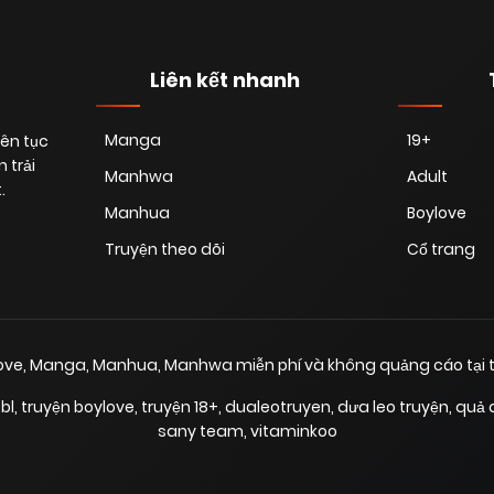
Liên kết nhanh
Manga
19+
iên tục
 trải
Manhwa
Adult
.
Manhua
Boylove
Truyện theo dõi
Cổ trang
love, Manga, Manhua, Manhwa miễn phí và không quảng cáo tại t
bl
,
truyện boylove
,
truyện 18+
,
dualeotruyen
,
dưa leo truyện
,
quả 
sany team
,
vitaminkoo