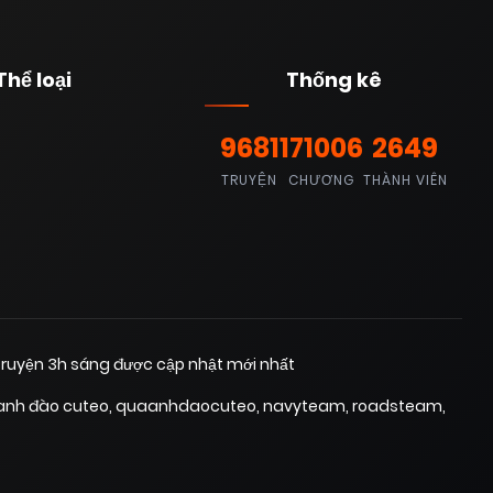
Thể loại
Thống kê
9681
171006
2649
TRUYỆN
CHƯƠNG
THÀNH VIÊN
ruyện 3h sáng được cập nhật mới nhất
anh đào cuteo
,
quaanhdaocuteo
,
navyteam
,
roadsteam
,