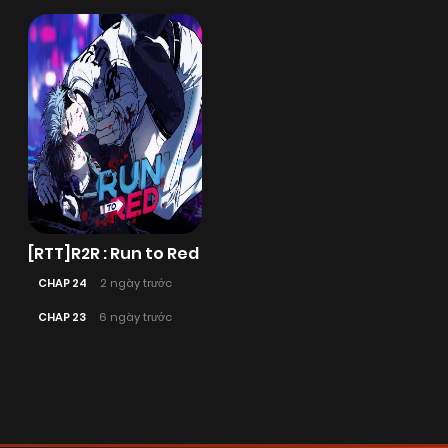
[RTT]R2R : Run to Red
CHAP 24
2 ngày trước
CHAP 23
6 ngày trước
Posts
navigation