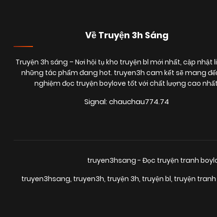
Về Truyện 3h Sáng
Truyện 3h sáng
– Nơi hội tụ kho truyện bl mới nhất, cập nhật l
những tác phẩm đang hot. truyen3h cam kết sẽ mang đến
nghiệm đọc truyện boylove tốt với chất lượng cao nhất
Signal: chauchau774.74
truyen3hsang - Đọc truyện tranh boy
truyen3hsang
,
truyen3h
,
truyện 3h
,
truyện bl
,
truyện tranh 