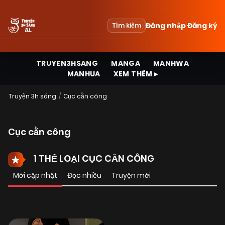
Đăng nhập
Đăng ký
Tìm kiếm
TRUYEN3HSANG
MANGA
MANHWA
MANHUA
XEM THÊM ▸
Truyện 3h sáng
Cục cằn công
Cục cằn công
1 THỂ LOẠI CỤC CẰN CÔNG
Mới cập nhật
Đọc nhiều
Truyện mới