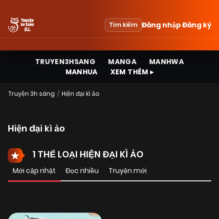
Đăng nhập
Đăng ký
Tìm kiếm
TRUYEN3HSANG
MANGA
MANHWA
MANHUA
XEM THÊM ▸
Truyện 3h sáng
Hiện đại kì ảo
Hiện đại kì ảo
1 THỂ LOẠI HIỆN ĐẠI KÌ ẢO
Mới cập nhật
Đọc nhiều
Truyện mới