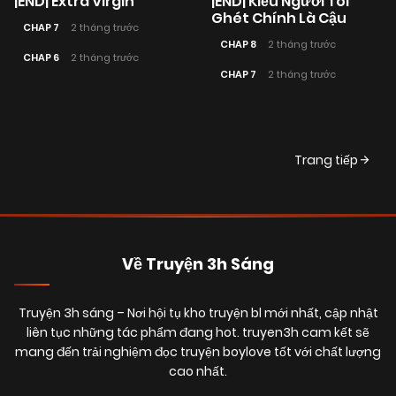
|END| Extra Virgin
|END| Kiểu Người Tôi
Ghét Chính Là Cậu
CHAP 7
2 tháng trước
CHAP 8
2 tháng trước
CHAP 6
2 tháng trước
CHAP 7
2 tháng trước
Posts
Trang tiếp
navigation
Về Truyện 3h Sáng
Truyện 3h sáng
– Nơi hội tụ kho truyện bl mới nhất, cập nhật
liên tục những tác phẩm đang hot. truyen3h cam kết sẽ
mang đến trải nghiệm đọc truyện boylove tốt với chất lượng
cao nhất.