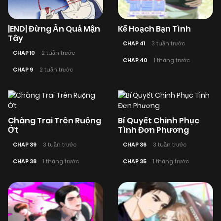
|END| Đừng Ấn Quả Mận
Kế Hoạch Bạn Tình
Tây
CHAP 41
3 tuần trước
CHAP 10
2 tuần trước
CHAP 40
1 tháng trước
CHAP 9
2 tuần trước
Chàng Trai Trên Ruộng
Bí Quyết Chinh Phục
Ớt
Tình Đơn Phương
CHAP 39
3 tuần trước
CHAP 36
3 tuần trước
CHAP 38
1 tháng trước
CHAP 35
1 tháng trước