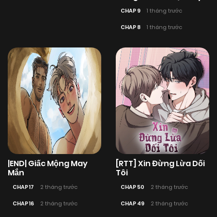
CHAP 9
1 tháng trước
CHAP 8
1 tháng trước
|END| Giấc Mộng May
[RTT] Xin Đừng Lừa Dối
Mắn
Tôi
CHAP 17
2 tháng trước
CHAP 50
2 tháng trước
CHAP 16
2 tháng trước
CHAP 49
2 tháng trước