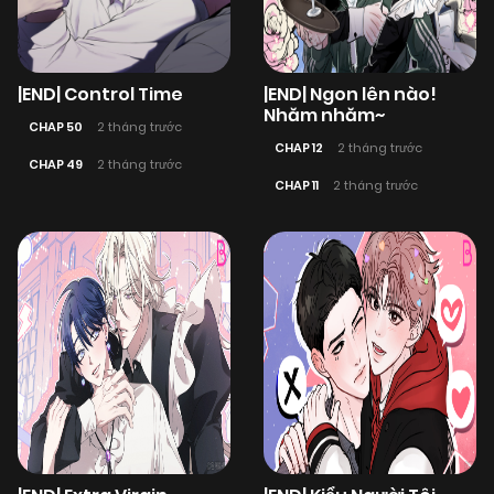
|END| Control Time
|END| Ngon lên nào!
Nhăm nhăm~
CHAP 50
2 tháng trước
CHAP 12
2 tháng trước
CHAP 49
2 tháng trước
CHAP 11
2 tháng trước