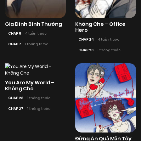
Gia Đình Bình Thường
Không Che – Office
Hero
CHAP 8
4 tuần trước
CHAP 24
4 tuần trước
CHAP 7
1 tháng trước
CHAP 23
1 tháng trước
You Are My World –
Không Che
CHAP 28
1 tháng trước
CHAP 27
1 tháng trước
Đừng Ấn Quả Mận Tây