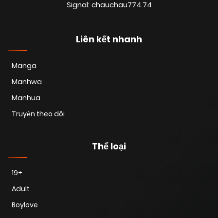
Signal: chauchau774.74
Liên kết nhanh
Manga
Manhwa
Manhua
Truyện theo dõi
Thể loại
19+
Adult
Boylove