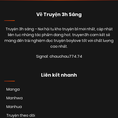
Về Truyện 3h Sáng
Truyện 3h sáng
– Nơi hội tụ kho truyện bl mới nhất, cập nhật
liên tục những tác phẩm đang hot. truyen3h cam kết sẽ
mang đến trải nghiệm đọc truyện boylove tốt với chất lượng
cao nhất.
Signal: chauchau774.74
Liên kết nhanh
Manga
Manhwa
Manhua
Truyện theo dõi