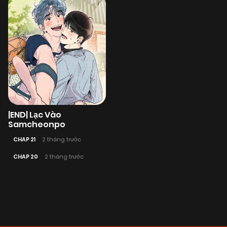
|END| Lạc Vào
Samcheonpo
CHAP 21
2 tháng trước
CHAP 20
2 tháng trước
Posts
navigation