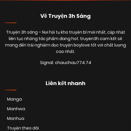
Về Truyện 3h Sáng
Truyện 3h sáng
– Nơi hội tụ kho truyện bl mới nhất, cập nhật
liên tục những tác phẩm đang hot. truyen3h cam kết sẽ
mang đến trải nghiệm đọc truyện boylove tốt với chất lượng
cao nhất.
Signal: chauchau774.74
Liên kết nhanh
Manga
Manhwa
Manhua
Truyện theo dõi