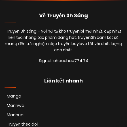
Về Truyện 3h Sáng
Truyện 3h sáng
– Nơi hội tụ kho truyện bl mới nhất, cập nhật
liên tục những tác phẩm đang hot. truyen3h cam kết sẽ
mang đến trải nghiệm đọc truyện boylove tốt với chất lượng
cao nhất.
Signal: chauchau774.74
Liên kết nhanh
Manga
Manhwa
Manhua
Truyện theo dõi