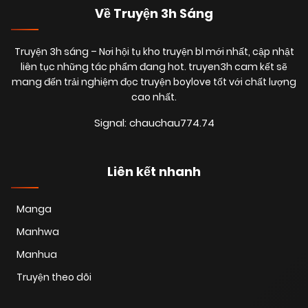
Về Truyện 3h Sáng
Truyện 3h sáng
– Nơi hội tụ kho truyện bl mới nhất, cập nhật
liên tục những tác phẩm đang hot. truyen3h cam kết sẽ
mang đến trải nghiệm đọc truyện boylove tốt với chất lượng
cao nhất.
Signal: chauchau774.74
Liên kết nhanh
Manga
Manhwa
Manhua
Truyện theo dõi