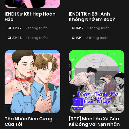
|END| Sự Kết Hợp Hoàn
|END| Tiền Bối, Anh
Hảo
Không Nhớ Em Sao?
CHAP 47
2 tháng trước
CHAP 2
2 tháng trước
CHAP 46
2 tháng trước
CHAP 1
2 tháng trước
Tên Nhóc Siêu Cưng
[RTT] Màn Lăn Xả Của
Của Tôi
Kẻ Đóng Vai Nạn Nhân