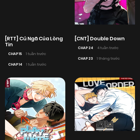
[RTT] Cú Ngã Của Lòng
[CNT] Double Down
Tin
CHAP 24
4 tuần trước
CHAP 15
1 tuần trước
CHAP 23
1 tháng trước
CHAP 14
1 tuần trước