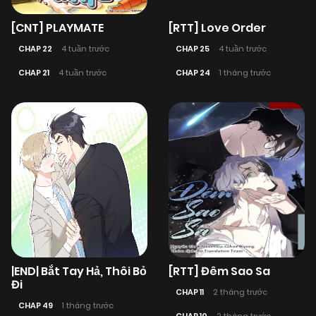
[CNT] PLAYMATE
[RTT] Love Order
CHAP 22
4 tuần trước
CHAP 25
4 tuần trước
CHAP 21
4 tuần trước
CHAP 24
1 tháng trước
|END| Bắt Tay Hả, Thôi Bỏ
[RTT] Đêm Sao Sa
Đi
CHAP 11
2 tháng trước
CHAP 49
1 tháng trước